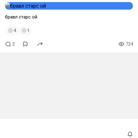
бравл старс ой
4
1
2
724