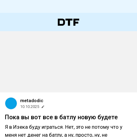
metadodic
10.10.2025
Пока вы вот все в батлу новую будете
Я в Изека буду играться. Нет, это не потому что у
меня нет денег на батлу, а ну, просто, ну, не