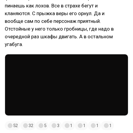
пинаешь как лохов. Все в страхе бегут и
кланяются. С прыжка веры его орнул. Да и
вообще сам по себе персонаж приятный.
Отстойные у него только гробницы, где надо в
очередной раз шкафы двигать. А в остальном
угабуга.
52
32
5
3
1
1
1
1