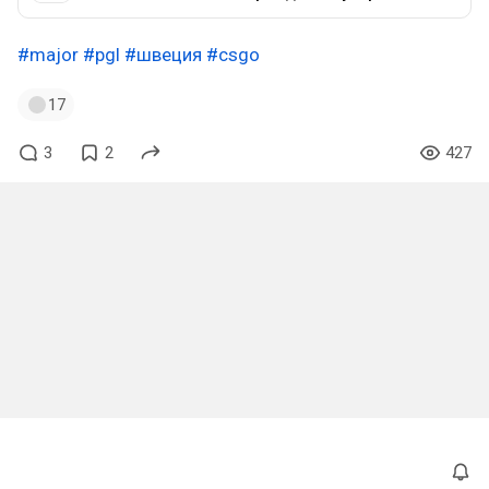
#major
#pgl
#швеция
#csgo
17
3
2
427