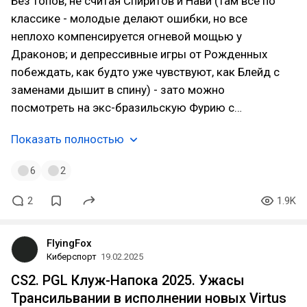
Без топов, не считая Спиритов и Нави (там все по
классике - молодые делают ошибки, но все
неплохо компенсируется огневой мощью у
Драконов; и депрессивные игры от Рожденных
побеждать, как будто уже чувствуют, как Блейд с
заменами дышит в спину) - зато можно
посмотреть на экс-бразильскую Фурию с…
Показать полностью
6
2
2
1.9K
FlyingFox
Киберспорт
19.02.2025
CS2. PGL Клуж-Напока 2025. Ужасы
Трансильвании в исполнении новых Virtus