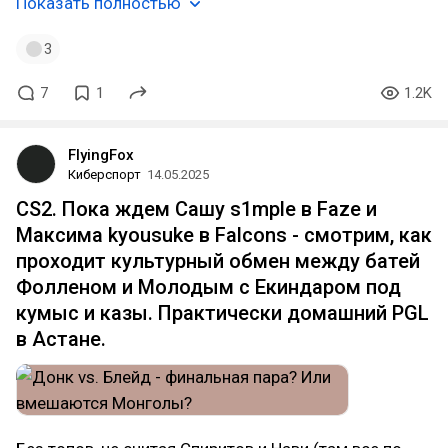
Показать полностью
3
7
1
1.2K
FlyingFox
Киберспорт
14.05.2025
CS2. Пока ждем Сашу s1mple в Faze и
Максима kyousuke в Falcons - смотрим, как
проходит культурный обмен между батей
Фолленом и Молодым с Екиндаром под
кумыс и казы. Практически домашний PGL
в Астане.