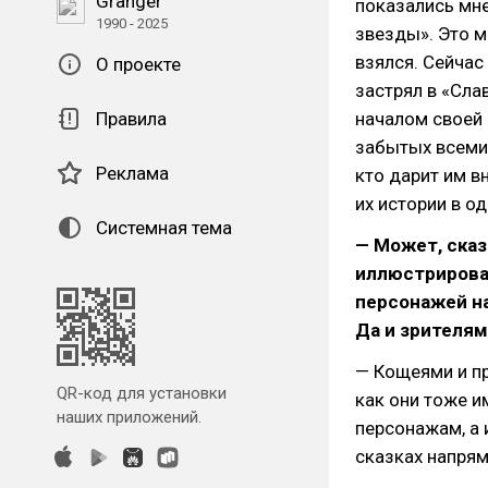
Granger
показались мне
1990 - 2025
звезды». Это ме
взялся. Сейчас
О проекте
застрял в «Сла
Правила
началом своей 
забытых всеми 
Реклама
кто дарит им в
их истории в 
Системная тема
— Может, сказ
иллюстрирова
персонажей на
Да и зрителям
— Кощеями и пр
QR-код для установки
как они тоже 
наших приложений.
персонажам, а 
сказках напря