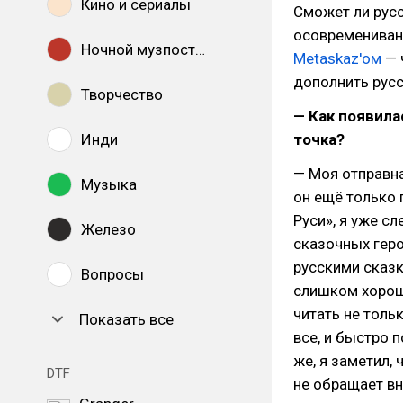
Кино и сериалы
Сможет ли русс
осовремениван
Ночной музпостинг
Metaskaz'ом
— 
дополнить русс
Творчество
— Как появил
Инди
точка?
— Моя отправна
Музыка
он ещё только 
Руси», я уже с
Железо
сказочных геро
русскими сказк
Вопросы
слишком хорошо
читать не толь
Показать все
все, и быстро п
же, я заметил,
DTF
не обращает вн