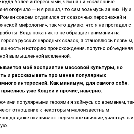
 куда более интересными, чем наши «сказочные
ня огорчило — и я решил, что сам возьмусь за них. Ну и
 Роман совсем отдалился от сказочных персонажей и
вянской мифологии», так что думаю, что я не прогадал с
работы. Ведь пока никто не обращает внимания на
героев русских народных сказок, я становлюсь первым,
нешность и историю происхождения, попутно объединяя
одной вымышленной вселенной.
ывается моё восприятие массовой культуры, но
ть и рассказывать про менее популярных
много интересней. Как минимум, для самого себя.
 приелись уже Кощеи и прочие, наверно.
очими популярными героями я займусь со временем, та
имеют отношение к некоторым малоизвестным
иногда даже оказывают серьезное влияние, участвуя в и
мую.