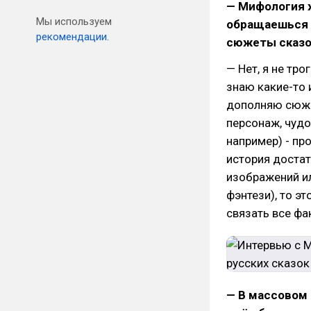
— Мифология ж
Мы используем
обращаешься 
рекомендации.
сюжеты сказо
— Нет, я не тр
знаю какие-то и
дополняю сюжет
персонаж, чудо
например) - пр
история доста
изображений ил
фэнтези), то э
связать все фа
— В массовом 