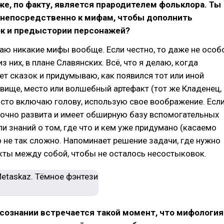
е, по факту, является прародителем фольклора. Ты
непосредственно к мифам, чтобы дополнить
к и предыстории персонажей?
огаю никакие мифы вообще. Если честно, то даже не особ
з них, в плане Славянских. Всё, что я делаю, когда
 сказок и придумываю, как появился тот или иной
вище, место или волшебный артефакт (тот же Кладенец,
осто включаю голову, использую свое воображение. Есл
точно развита и имеет обширную базу вспомогательных
и знаний о том, где что и кем уже придумано (касаемо
то не так сложно. Напоминает решение задачи, где нужно
кты между собой, чтобы не осталось несостыковок.
сознании встречается такой момент, что мифология