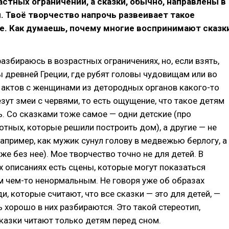
астных ограничений, а сказки, обычно, направлены в
. Твоё творчество напрочь развеивает такое
е. Как думаешь, почему многие воспринимают сказк
разбираюсь в возрастных ограничениях, но, если взять,
 древней Греции, где рубят головы чудовищам или во
 актов с женщинами из детородных органов какого-то
зут змеи с червями, то есть ощущение, что такое детям
ь. Со сказками тоже самое — одни детские (про
тных, которые решили построить дом), а другие — не
 например, как мужик сунул голову в медвежью берлогу, а
же без нее). Мое творчество точно не для детей. В
 описаниях есть сцены, которые могут показаться
 чем-то ненормальным. Не говоря уже об образах
и, которые считают, что все сказки — это для детей, —
ь хорошо в них разбираются. Это такой стереотип,
сказки читают только детям перед сном.