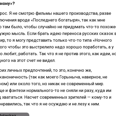
анону»?
рос. Я не смотрю фильмы нашего производства, разве
лючения вроде «Последнего богатыря», так как мне
о там было, чтобы случайно не придумать что-то похоже
чужую мысль. Если брать идею переноса русских сказок 
р, то я могу представить только что-то типа «Ночного
ого чтобы это выстрелило надо хорошо поработать, а у
о любит, работать. Так что я не против этого, как идеи, н
ного на этот счет не видел.
оих личных предпочтений, то это, конечно же,
каноничность (так как моего Горыныча, наверное, не
ом) или около того, но никак не современный мир.
ще и фэнтези нормального-то не сняли ни разу, куда им
д хвататься. Насчет современных зрителей — кому-то и
нравились, так что я не осуждаю и не лезу к ним.