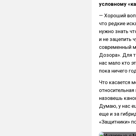
условному «к
— Хороший воп
что редкие иск
нужно знать чт
и не зацепить 
современный ми
Дозора». Для т
нас мало кто эт
пока ничего год
Что касается м
относительная 
назовешь канон
Думаю, у нас е
еще и за гибри
«Защитники» по