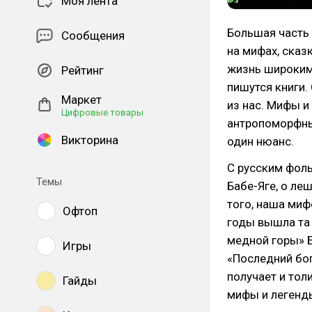
Моя лента
Большая часть 
Сообщения
на мифах, сказ
жизнь широким 
Рейтинг
пишутся книги.
Маркет
из нас. Мифы и
Цифровые товары
антропоморфные
Викторина
один нюанс.
С русским фоль
Темы
Бабе-Яге, о ле
того, наша миф
Офтоп
годы вышла та 
медной горы» Б
Игры
«Последний бог
получает и тол
Гайды
мифы и легенд