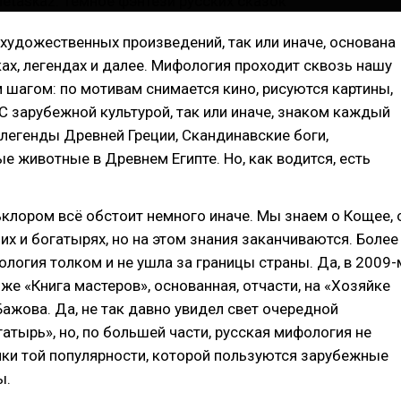
художественных произведений, так или иначе, основана
ках, легендах и далее. Мифология проходит сквозь нашу
шагом: по мотивам снимается кино, рисуются картины,
 С зарубежной культурой, так или иначе, знаком каждый
 легенды Древней Греции, Скандинавские боги,
 животные в Древнем Египте. Но, как водится, есть
клором всё обстоит немного иначе. Мы знаем о Кощее, 
ших и богатырях, но на этом знания заканчиваются. Более
ология толком и не ушла за границы страны. Да, в 2009-
же «Книга мастеров», основанная, отчасти, на «Хозяйке
ажова. Да, не так давно увидел свет очередной
атырь», но, по большей части, русская мифология не
ики той популярности, которой пользуются зарубежные
ы.