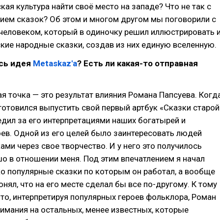
кая культура найти своё место на западе? Что не так с
ием сказок? Об этом и многом другом мы поговорили с
человеком, который в одиночку решил иллюстрировать 
кие народные сказки, создав из них единую вселенную.
ась идея
Metaskaz'a
? Есть ли какая-то отправная
я точка — это результат влияния Романа Папсуева. Когд
готовился выпустить свой первый артбук «Сказки старой
ледил за его интерпретациями наших богатырей и
ев. Одной из его целей было заинтересовать людей
ами через свое творчество. И у него это получилось
 в отношении меня. Под этим впечатлением я начал
ко популярные сказки по которым он работал, а вообще
онял, что на его месте сделал бы все по-другому. К тому
 что, интерпретируя популярных героев фольклора, Роман
имания на остальных, менее известных, которые