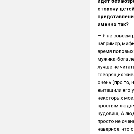
идёт без возр
сторону детей
представлени
именно так?
— Я не совсем 
например, мифы
время половых
мужика-бога ле
лучше не читат
говорящих живо
очень (про то,
вытащили его у
некоторых моих
простым людям
чудовищ. А люд
просто не очен
наверное, что 