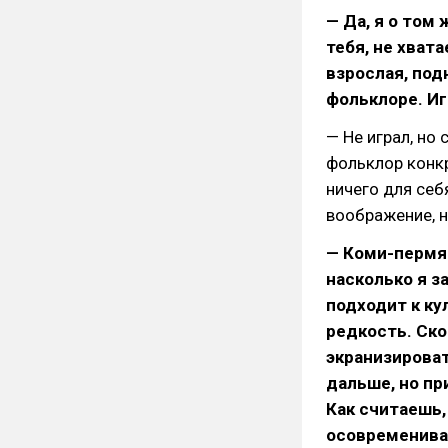
— Да, я о том 
тебя, не хват
взрослая, под
фольклоре. Иг
— Не играл, но
фольклор конкр
ничего для себ
воображение, н
— Коми-пермяц
насколько я з
подходит к ку
редкость. Ско
экранизироват
дальше, но пр
Как считаешь
осовремениват