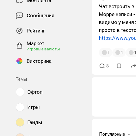
Моя лента
Чат встроить в
Морре неписи -
Сообщения
видимо у меня 
просто в текст
Рейтинг
https://www.yo
Маркет
Игровые валюты
1
1
Викторина
8
Темы
Офтоп
Игры
Гайды
Популярные