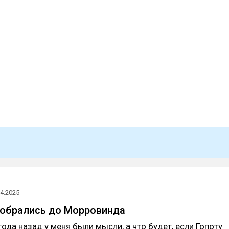
04.2025
добрались до Морровинда
года назад у меня были мысли, а что будет, если Гопоту