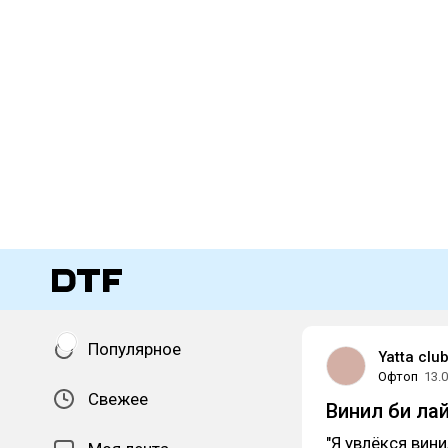
Популярное
Yatta clu
Офтоп
13.
Свежее
Винил би лай
"Я увлёкся вин