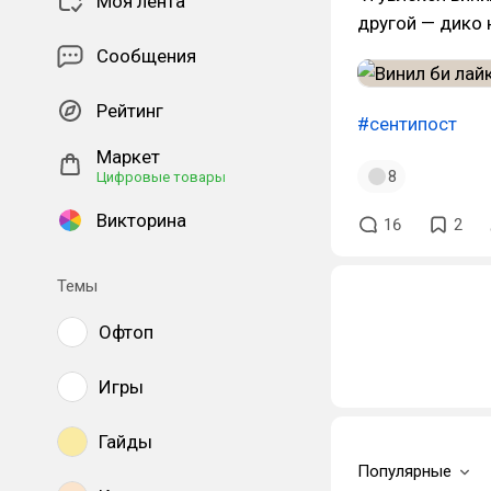
Моя лента
другой — дико 
Сообщения
Рейтинг
#сентипост
Маркет
8
Цифровые товары
Викторина
16
2
Темы
Офтоп
Игры
Гайды
Популярные