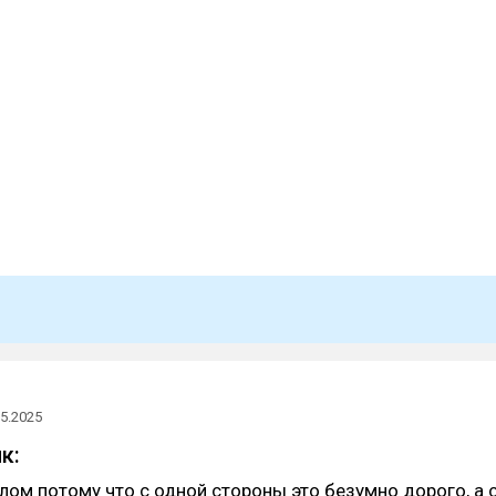
b
05.2025
к:
илом потому что с одной стороны это безумно дорого, а 