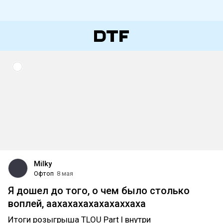
Milky
Офтоп
8 мая
Я дошел до того, о чем было столько
воплей, аахахахахахахаххаха
Итоги розыгрыша TLOU Part l внутри