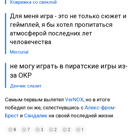
Коврижка со свеклой
Для меня игра - это не только сюжет и
геймплей, я бы хотел пропитаться
атмосферой последних лет
человечества
Mercurial
не могу играть в пиратские игры из-
за ОКР
Денчик слазит
Самым первым вылетел
VerNOX
, но в итоге
победил он же, схлестнувшись с
Алекс-фром-
Брест
и
Сандалик
на своей последней жизни.
8
7
3
2
2
1