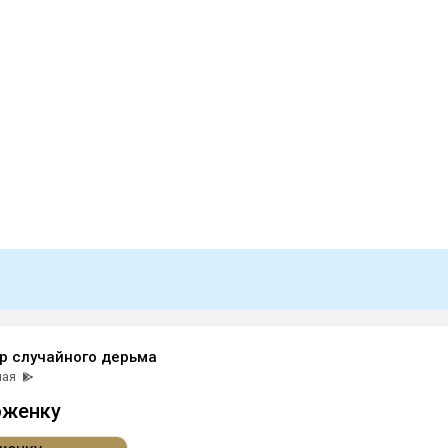
р случайного дерьма
мая
оженку