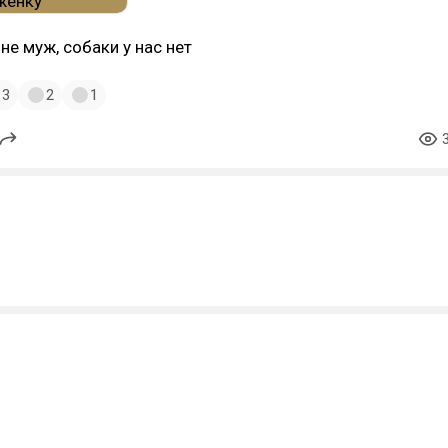
не муж, собаки у нас нет
3
2
1