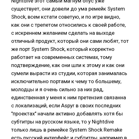
Nightdive этот самый магнум опус уже
существует, они довели до ума ремейк System
Shock, всем кстати советую, и по игре видно,
как они с трепетом относились к своей работе,
с искреннем желанием сделать на выходе
отличный продукт, который они сами любят, тот
же порт System Shock, который корректно
работает на современных системах, тому
подтверждение, как они шли к этому и как они
сумели вырасти из студии, которая занималась
исключительно портами к чему то большему,
молодцы и я очень сильно за них рад,
единственная у меня к ним претензия связанна
с локализаций, если Aspyr в своих последних
"проектах" начали активно добавлять хотя бы
субтитры на русском языке, то у Nightdive
только лишь в ремейке System Shock Remake
есть русский интерфейс и субтитры, например в