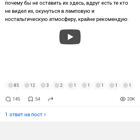
почему бы не оставить их здесь, вдруг есть те кто
не видел их, окунуться в ламповую и
ностальгическую атмосферу, крайне рекомендую.
#starwarsknightsoftheoldrepublic2
#nintendoswitch
#aspyr
#звездныевойны
#лонг
#наверное
#слезыолдфага
#nightdive
85
12
3
2
1
1
1
1
1
145
54
20K
1 ответ на пост