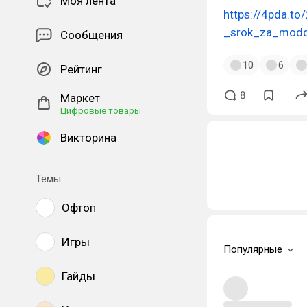
Моя лента
https://4pda.t
_srok_za_modd
Сообщения
10
6
Рейтинг
8
Маркет
Цифровые товары
Викторина
Темы
Офтоп
Игры
Популярные
Гайды