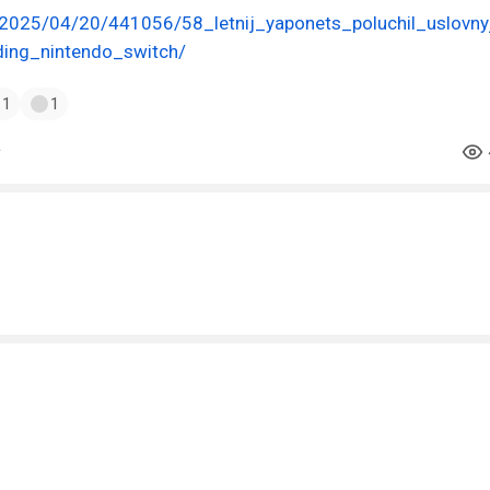
o/2025/04/20/441056/58_letnij_yaponets_poluchil_uslovny
ing_nintendo_switch/
1
1