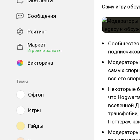
Моя лента
Саму игру обс
Сообщения
Рейтинг
Сообщество 
Маркет
Игровые валюты
подписчиков
Модераторы
Викторина
самых спорны
вся его спор
Темы
Некоторые бл
Офтоп
что Hogwarts
вселенной Д
Игры
трансфобии, 
Поттера», кр
Гайды
Модераторы 