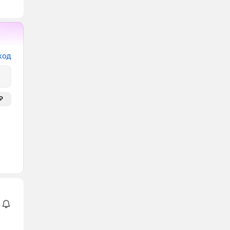
код
₽