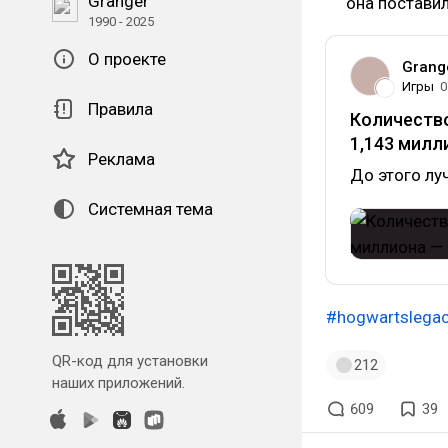
Granger
она поставил
1990 - 2025
О проекте
Grang
Игры
0
Правила
Количество
1,143 милл
Реклама
До этого лу
Системная тема
#hogwartslega
QR-код для установки
212
наших приложений.
609
39