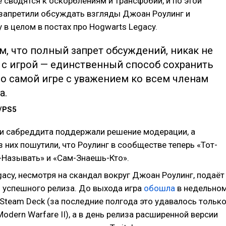
е сводятся к оскорблениям и трансфобии, и по этой
 запретили обсуждать взгляды Джоан Роулинг и
 в целом в постах про Hogwarts Legacy.
, что полный запрет обсуждений, никак не
 с игрой — единственный способ сохранить
о самой игре с уважением ко всем членам
а.
/PS5
и сабреддита поддержали решение модерации, а
 них пошутили, что Роулинг в сообществе теперь «Тот-
-Называть» и «Сам-Знаешь-Кто».
acy, несмотря на скандал вокруг Джоан Роулинг, подаёт
и успешного релиза. До выхода игра
обошла
в недельно
Steam Deck (за последние полгода это удавалось тольк
: Modern Warfare II), а в день релиза расширенной версии