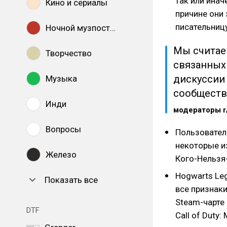
так или инач
Кино и сериалы
причине они
писательницу
Ночной музпостинг
Мы считаем
Творчество
связанных
дискуссии 
Музыка
сообществ
Инди
модераторы r
Вопросы
Пользовател
некоторые из
Железо
Кого-Нельзя
Hogwarts Leg
Показать все
все признак
Steam-чарте 
DTF
Call of Duty