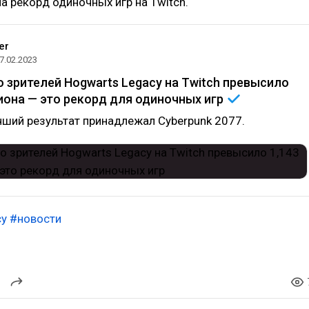
а рекорд одиночных игр на Twitch.
er
7.02.2023
 зрителей Hogwarts Legacy на Twitch превысило
иона — это рекорд для одиночных
игр
чший результат принадлежал Cyberpunk 2077.
cy
#новости