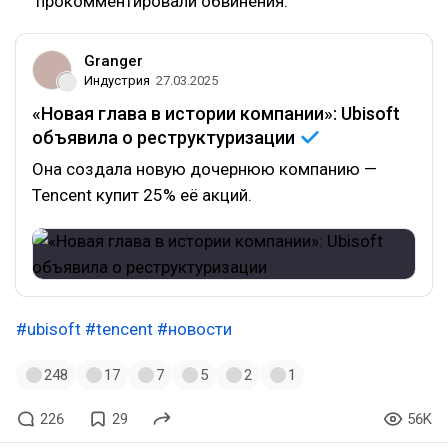
прокомментировали обвинения.
Granger
Индустрия
27.03.2025
«Новая глава в истории компании»: Ubisoft
объявила о
реструктуризации
Она создала новую дочернюю компанию —
Tencent купит 25% её акций.
#ubisoft
#tencent
#новости
248
17
7
5
2
1
226
29
56K