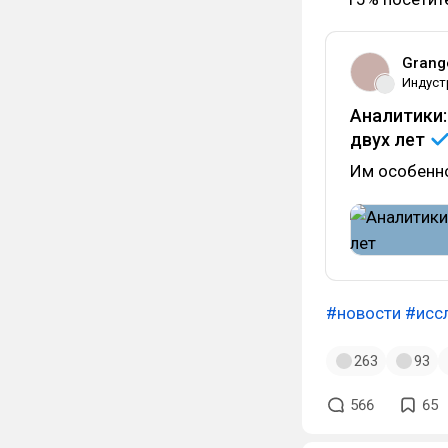
Grang
Индуст
Аналитики:
двух
лет
Им особенно
#новости
#исс
263
93
566
65