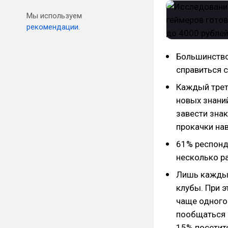
Мы используем
рекомендации.
Большинство
справиться с
Каждый трет
новых знани
завести зна
прокачки нав
61% респонд
несколько ра
Лишь каждый
клубы. При э
чаще одного
пообщаться 
15% посетит