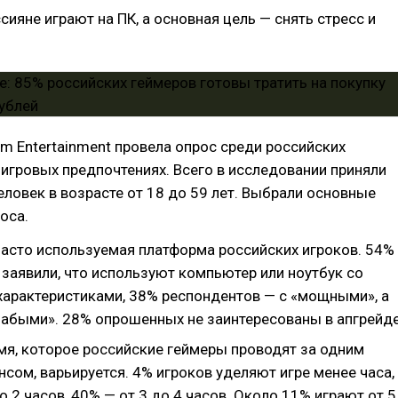
сияне играют на ПК, а основная цель — снять стресс и
m Entertainment провела опрос среди российских
 игровых предпочтениях. Всего в исследовании приняли
еловек в возрасте от 18 до 59 лет. Выбрали основные
оса.
часто используемая платформа российских игроков. 54%
заявили, что используют компьютер или ноутбук со
характеристиками, 38% респондентов — с «мощными», а
лабыми». 28% опрошенных не заинтересованы в апгрейде
мя, которое российские геймеры проводят за одним
сом, варьируется. 4% игроков уделяют игре менее часа,
о 2 часов, 40% — от 3 до 4 часов. Около 11% играют от 5