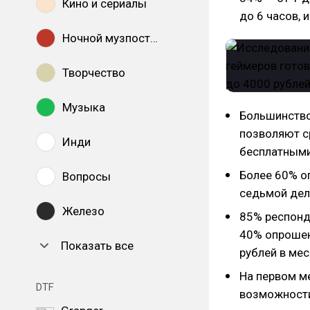
Кино и сериалы
до 6 часов, 
Ночной музпостинг
Творчество
Музыка
Большинство 
позволяют с
Инди
бесплатными
Более 60% о
Вопросы
седьмой дела
Железо
85% респонде
40% опрошен
Показать все
рублей в мес
На первом м
DTF
возможности