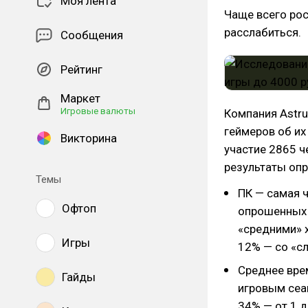
Моя лента
Чаще всего рос
расслабиться.
Сообщения
Рейтинг
Маркет
Игровые валюты
Компания Astru
геймеров об их
Викторина
участие 2865 ч
результаты опр
Темы
ПК — самая 
Офтоп
опрошенных 
«средними» 
Игры
12% — со «с
Среднее вре
Гайды
игровым сеан
34% — от 1 д