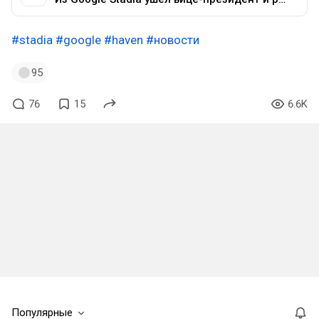
#stadia
#google
#haven
#новости
95
76
15
6.6K
Популярные