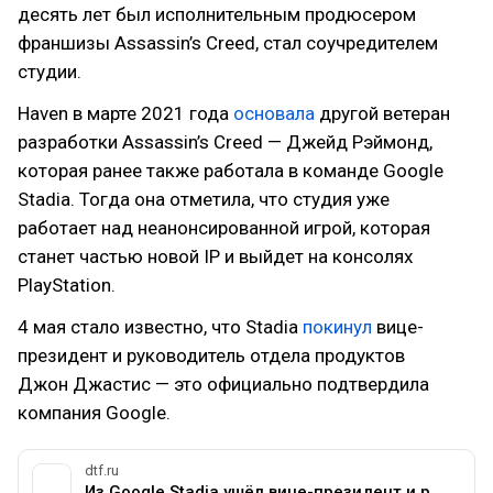
десять лет был исполнительным продюсером
франшизы Assassin’s Creed, стал соучредителем
студии.
Haven в марте 2021 года
основала
другой ветеран
разработки Assassin’s Creed — Джейд Рэймонд,
которая ранее также работала в команде Google
Stadia. Тогда она отметила, что студия уже
работает над неанонсированной игрой, которая
станет частью новой IP и выйдет на консолях
PlayStation.
4 мая стало известно, что Stadia
покинул
вице-
президент и руководитель отдела продуктов
Джон Джастис — это официально подтвердила
компания Google.
dtf.ru
Из Google Stadia ушёл вице-президент и руководитель отдела продуктов Джон Джастис — Железо на DTF