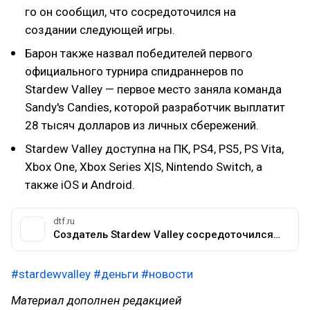
го он сообщил, что сосредоточился на
создании следующей игры.
Барон также назвал победителей первого
официального турнира спидраннеров по
Stardew Valley — первое место заняла команда
Sandy's Candies, которой разработчик выплатит
28 тысяч долларов из личных сбережений.
Stardew Valley доступна на ПК, PS4, PS5, PS Vita,
Xbox One, Xbox Series X|S, Nintendo Switch, а
также iOS и Android.
dtf.ru
Создатель Stardew Valley сосредоточился на следующей игре — в ней тоже будет вид сверху и пиксель-арт — Игры на DTF
#stardewvalley
#деньги
#новости
Материал дополнен редакцией