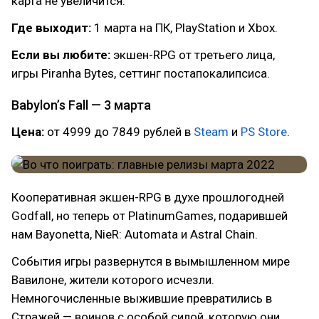
карта не увеличится.
Где выходит:
1 марта на ПК, PlayStation и Xbox.
Если вы любите:
экшен-RPG от третьего лица,
игры Piranha Bytes, сеттинг постапокалипсиса.
Babylon’s Fall — 3 марта
Цена:
от 4999 до 7849 рублей в
Steam
и
PS Store
.
Кооперативная экшен-RPG в духе прошлогодней
Godfall, но теперь от PlatinumGames, подарившей
нам Bayonetta, NieR: Automata и Astral Chain.
События игры развернутся в вымышленном мире
Вавилоне, жители которого исчезли.
Немногочисленные выжившие превратились в
Стражей — воинов с особой силой, которую они