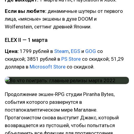
Если вы любите:
динамичные шутеры от первого
лица, «мясные» экшены в духе DOOM и
Wolfenstein, сеттинг древней Японии.
ELEX II — 1 марта
Цена:
1799 рублей в
Steam
,
EGS
и
GOG
со
скидкой; 3851 рублей в
PS Store
со скидкой; 51,29
доллара в
Microsoft Store
со скидкой.
Продолжение экшен-RPG студии Piranha Bytes,
события которого развернутся в
постапокалиптическом мире Магалане.
Протагонистом снова выступит Джакс, который
возвращается из пустошей, чтобы попытаться
объединить все фракции для противостояния