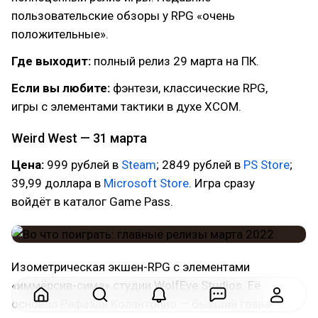
пользовательские обзоры у RPG «очень
положительные».
Где выходит:
полный релиз 29 марта на ПК.
Если вы любите:
фэнтези, классические RPG,
игры с элементами тактики в духе XCOM.
Weird West — 31 марта
Цена:
999 рублей в
Steam
; 2849 рублей в
PS Store
;
39,99 доллара в
Microsoft Store
. Игра сразу
войдёт в каталог Game Pass.
Изометрическая экшен-RPG с элементами
«иммёрсив-сима» студии WolfEye Studios. Её
основал Рафаэль Колантонио — бывший глава