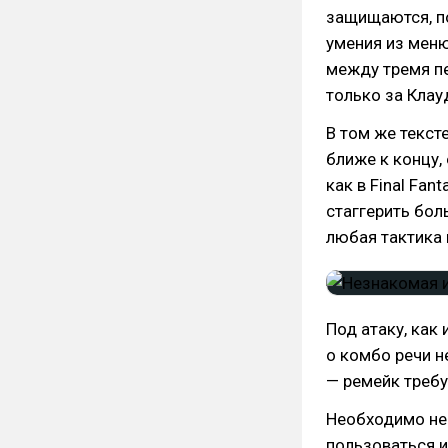
защищаются, п
умения из меню
между тремя пе
только за Клау
В том же текст
ближе к концу,
как в Final Fan
стаггерить бол
любая тактика 
Под атаку, как 
о комбо речи не
— ремейк требу
Необходимо не 
пользоваться и