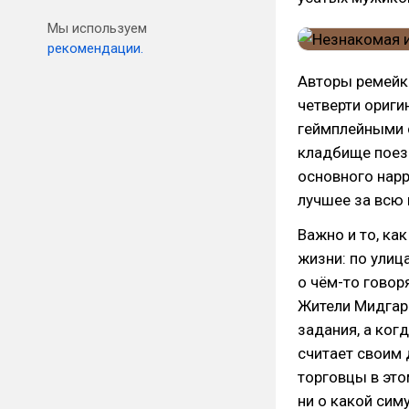
Мы используем
рекомендации.
Авторы ремейка
четверти ориги
геймплейными 
кладбище поез
основного нарр
лучшее за всю 
Важно и то, ка
жизни: по улиц
о чём-то говор
Жители Мидгар
задания, а ког
считает своим 
торговцы в это
ни о какой симу