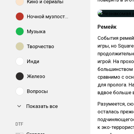
Кино и сериалы
Ночной музпостинг
Ремейк
Музыка
События ремей
игры, но Square
Творчество
продолжительн
Инди
игрой. На прох
большинством 
Железо
сравнимо с осн
для пролога. На
Вопросы
вдвое больше 
Разумеется, сю
Показать все
осталась прежн
подчиняющегос
DTF
к эко-террорис