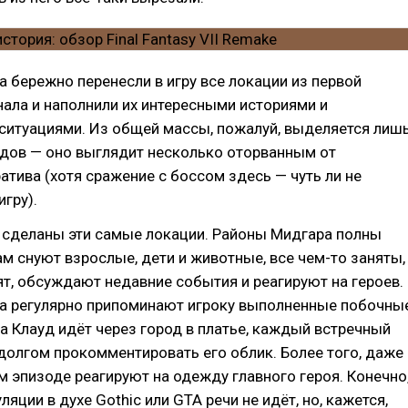
 бережно перенесли в игру все локации из первой
нала и наполнили их интересными историями и
ситуациями. Из общей массы, пожалуй, выделяется лиш
дов — оно выглядит несколько оторванным от
атива (хотя сражение с боссом здесь — чуть ли не
игру).
к сделаны эти самые локации. Районы Мидгара полны
ам снуют взрослые, дети и животные, все чем-то заняты,
ят, обсуждают недавние события и реагируют на героев.
а регулярно припоминают игроку выполненные побочны
да Клауд идёт через город в платье, каждый встречный
долгом прокомментировать его облик. Более того, даже
м эпизоде реагируют на одежду главного героя. Конечно
ляции в духе Gothic или GTA речи не идёт, но, кажется,