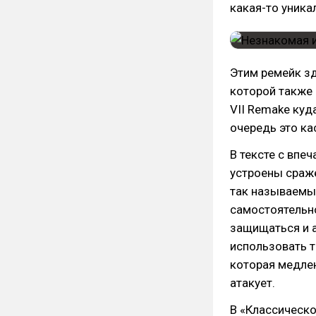
какая-то уника
Этим ремейк зд
которой также 
VII Remake куд
очередь это ка
В тексте с впе
устроены сраж
так называемый
самостоятельно
защищаться и 
использовать т
которая медлен
атакует.
В «Классическ