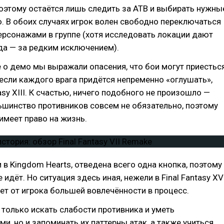
оэтому остаётся лишь следить за ATB и выбирать нужны
. В обоих случаях игрок волен свободно переключаться
рсонажами в группе (хотя исследовать локации дают
да — за редким исключением).
е о демо мы выражали опасения, что бои могут приестьс
 если каждого врага придётся непременно «оглушать»,
tasy XIII. К счастью, ничего подобного не произошло —
ьшинство противников совсем не обязательно, поэтому
имеет право на жизнь.
и в Kingdom Hearts, отведена всего одна кнопка, поэтому
 идёт. Но ситуация здесь иная, нежели в Final Fantasy XV
ет от игрока большей вовлечённости в процесс.
только искать слабости противника и уметь
ми, но и запоминать их паттерны атак, а также учиться