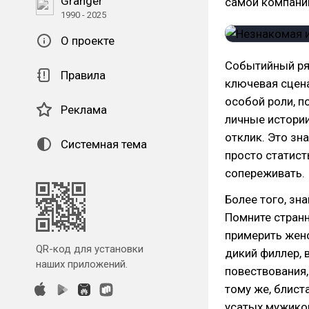
Granger
самой компани
1990 - 2025
О проекте
Событийный ряд
Правила
ключевая сцена
особой роли, п
Реклама
личные истори
отклик. Это зна
Системная тема
просто статис
сопереживать.
Более того, з
Помните странн
примерить женс
QR-код для установки
дикий филлер,
наших приложений.
повествования,
тому же, блист
усатых мужиков