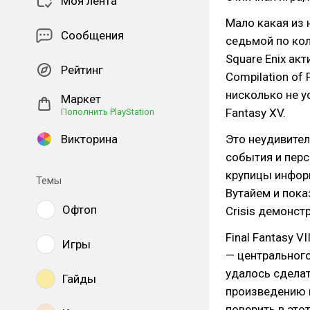
Моя лента
Мало какая из 
Сообщения
седьмой по ко
Square Enix ак
Рейтинг
Compilation of 
нисколько не у
Маркет
Fantasy XV.
Пополнить PlayStation
Викторина
Это неудивител
события и пер
крупицы информ
Темы
Вутайем и пока
Офтоп
Crisis демонст
Final Fantasy 
Игры
— центрального
удалось сделат
Гайды
произведению п
поверить в этот