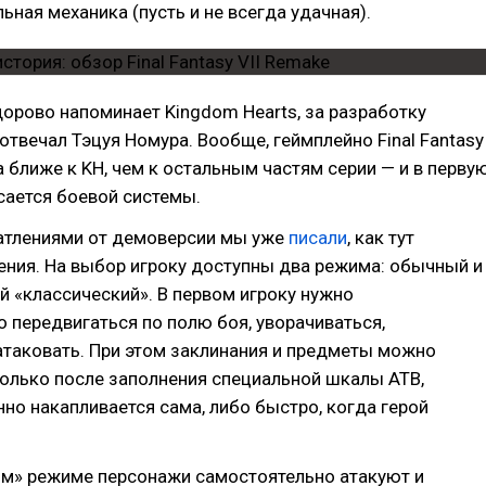
льная механика (пусть и не всегда удачная).
орово напоминает Kingdom Hearts, за разработку
отвечал Тэцуя Номура. Вообще, геймплейно Final Fantasy
а ближе к KH, чем к остальным частям серии — и в перву
сается боевой системы.
чатлениями от демоверсии мы уже
писали
, как тут
ения. На выбор игроку доступны два режима: обычный и
 «классический». В первом игроку нужно
 передвигаться по полю боя, уворачиваться,
атаковать. При этом заклинания и предметы можно
олько после заполнения специальной шкалы ATB,
но накапливается сама, либо быстро, когда герой
ом» режиме персонажи самостоятельно атакуют и