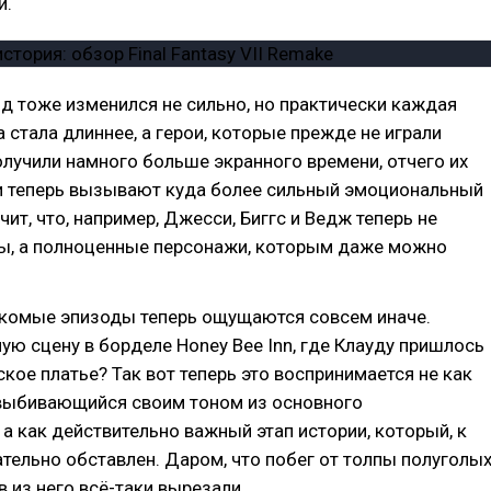
и.
 тоже изменился не сильно, но практически каждая
 стала длиннее, а герои, которые прежде не играли
олучили намного больше экранного времени, отчего их
и теперь вызывают куда более сильный эмоциональный
чит, что, например, Джесси, Биггс и Ведж теперь не
ты, а полноценные персонажи, которым даже можно
накомые эпизоды теперь ощущаются совсем иначе.
ую сцену в борделе Honey Bee Inn, где Клауду пришлось
кое платье? Так вот теперь это воспринимается не как
 выбивающийся своим тоном из основного
 а как действительно важный этап истории, который, к
ательно обставлен. Даром, что побег от толпы полуголы
 из него всё-таки вырезали.