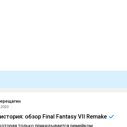
Верещагин
.2020
стория: обзор Final Fantasy VII
Remake
 которая только прикидывается ремейком.