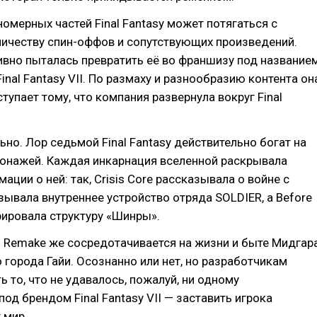
номерных частей Final Fantasy может потягаться с
личеству спин-оффов и сопутствующих произведений.
тивно пыталась превратить её во франшизу под название
Final Fantasy VII. По размаху и разнообразию контента он
ступает тому, что компания развернула вокруг Final
ьно. Лор седьмой Final Fantasy действительно богат на
сонажей. Каждая инкарнация вселенной раскрывала
ации о ней: так, Crisis Core рассказывала о войне с
зывала внутреннее устройство отряда SOLDIER, а Before
рировала структуру «Шинры».
VII Remake же сосредотачивается на жизни и быте Мидгар
 города Гайи. Осознанно или нет, но разработчикам
ь то, что не удавалось, пожалуй, ни одному
од брендом Final Fantasy VII — заставить игрока
 мир.