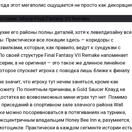
года этот мегаполис ощущается не просто как декорация
хие его районы полны деталей, хотя к левелдизайну всё
ы. Практически все локации здесь — коридоры с
вилками, которые, как правило, ведут к сундукам с
о своей структуре Final Fantasy VII Remake напоминает
серии, а не оригинал — это такое же длинное линейное
оторое спускает игрока с поводка лишь ближе к финалу.
е значит, что игроку тут нечем заняться, кроме как
южету. По понятным причинам, в Gold Saucer Клауд не
достатка во всевозможных мини-играх тут нет. Помимо
 приседаний в спортивном зале злачного района Wall
йке можно посоревноваться в потягиваниях на турнике,
эксцентричным владельцем Honey Bee Inn и, разумеется,
мотоцикле. Практически в каждом сегменте истории ест