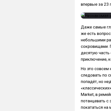
впервые за 23 
Даже самые глу
же есть вопрос
небольшими раз
сокровищами. П
десятую часть 
приключение, к
Но это совсем н
следовать по с
попадёт, но не
«классических»
Market, в реме
потанцевать с 
покататься на 