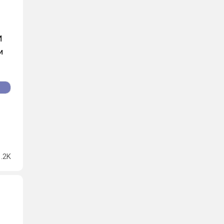
И
и
1.2K