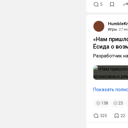
5
HumbleKn
Игры
27 и
«Нам пришло
Ёсида о воз
Разработчик н
Показать полн
138
23
325
22