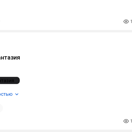
антазия
остью
1