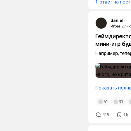
1 ответ на пост
daniel
Игры
27 и
Геймдиректор
мини-игр буд
Например, тепе
Показать полн
51
31
419
15