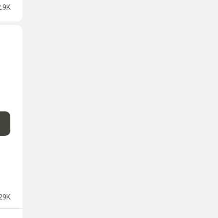
2.9K
29K