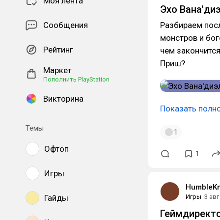
Моя лента
Эхо Вана'диэ
Сообщения
Разбираем посл
монстров и бог
Рейтинг
чем закончится
Приш?
Маркет
Пополнить PlayStation
Викторина
Показать полн
Темы
1
Офтоп
1
Игры
HumbleKn
Гайды
Игры
3 авг
Геймдиректор