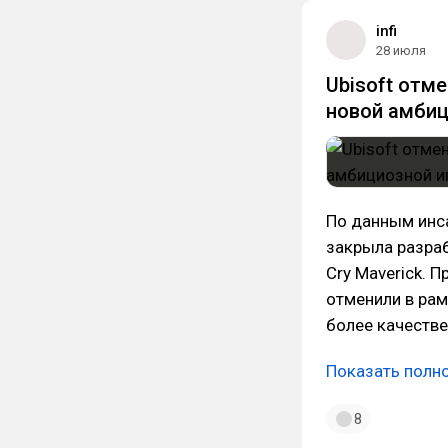
infi
28 июля
Ubisoft отме
новой амбиц
По данным инса
закрыла разра
Cry Maverick. 
отменили в рам
более качестве
Показать полн
8