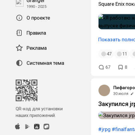
Granger
Square Enix по
1990 - 2025
О проекте
Правила
Показать полн
Реклама
47
11
Системная тема
67
8
Пифагоро
30 июля
Закупился jr
QR-код для установки
наших приложений.
#jrpg
#finalfant