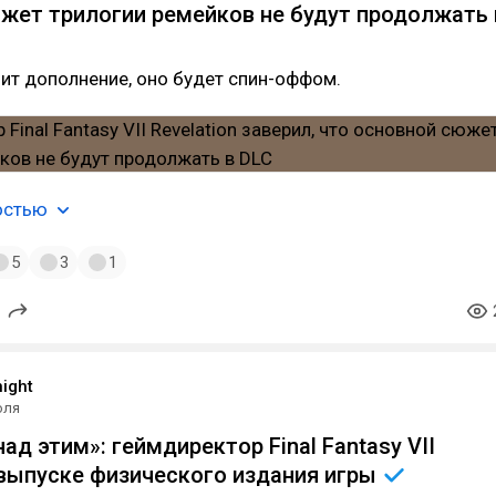
жет трилогии ремейков не будут продолжать 
чит дополнение, оно будет спин-оффом.
остью
5
3
1
ight
юля
ад этим»: геймдиректор Final Fantasy VII
о выпуске физического издания
игры