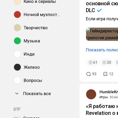
Кино и сериалы
основной сю
DLC
Ночной музпостинг
Если игра полу
Творчество
Музыка
Показать полн
Инди
61
20
Железо
93
12
Вопросы
HumbleKn
Показать все
Игры
30 и
«Я работаю н
DTF
Revelation 