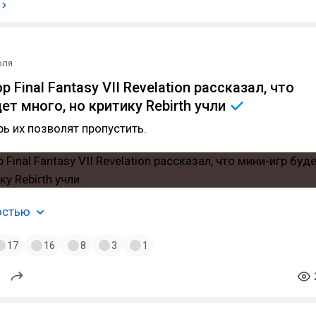
юля
 Final Fantasy VII Revelation рассказал, что
ет много, но критику Rebirth
учли
рь их позволят пропустить.
остью
17
16
8
3
1