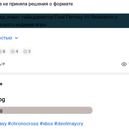
ка не приняла решения о формате.
остью
8
4
3
в
pg
asy
#chronocross
#xbox
#devilmaycry