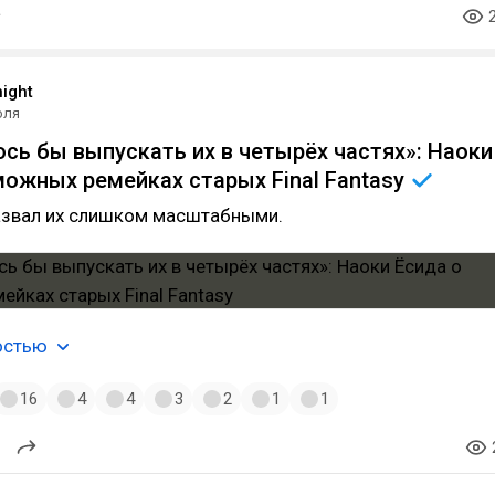
ight
юля
сь бы выпускать их в четырёх частях»: Наоки
можных ремейках старых Final
Fantasy
азвал их слишком масштабными.
остью
16
4
4
3
2
1
1