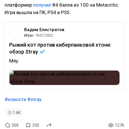
платформер
получил
84 балла из 100 на Metacritic.
Игра вышла на ПК, PS4 и PS5.
Вадим Елистратов
Игры
18.07.2022
Рыжий кот против киберпанковой хтони:
обзор
Stray
Мяу.
#новости
#stray
1.6K
308
350
127K