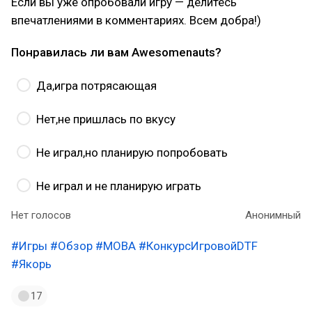
Если вы уже опробовали игру — делитесь
впечатлениями в комментариях. Всем добра!)
Понравилась ли вам Awesomenauts?
Да,игра потрясающая
Нет,не пришлась по вкусу
Не играл,но планирую попробовать
Не играл и не планирую играть
Нет голосов
Анонимный
#Игры
#Обзор
#MOBA
#КонкурсИгровойDTF
#Якорь
17