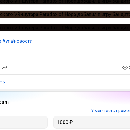
e
#vr
#новости
т
eam
У меня есть промо