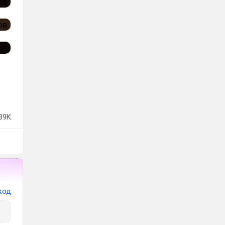
39K
код