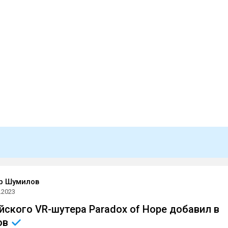
р Шумилов
.2023
йского VR-шутера Paradox of Hope добавил в
ов