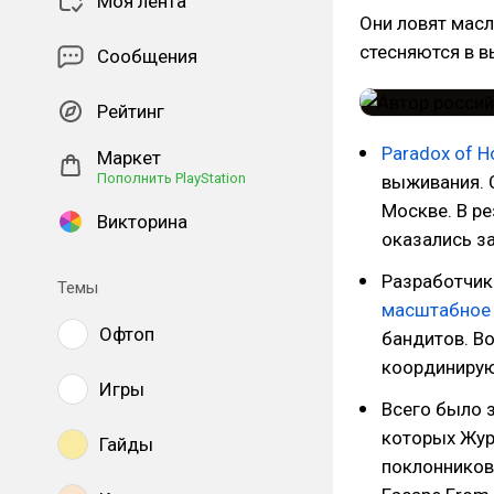
Моя лента
Они ловят масл
стесняются в в
Сообщения
Рейтинг
Paradox of H
Маркет
Пополнить PlayStation
выживания. 
Москве. В р
Викторина
оказались за
Разработчик
Темы
масштабное
Офтоп
бандитов. В
координируют
Игры
Всего было з
которых Жур
Гайды
поклонников 