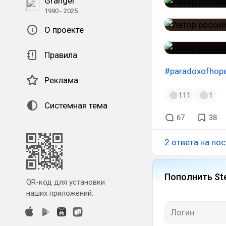
Granger
1990 - 2025
О проекте
Правила
#paradoxofhop
Реклама
111
1
Системная тема
67
38
2 ответа на пос
Пополнить St
QR-код для установки
наших приложений.