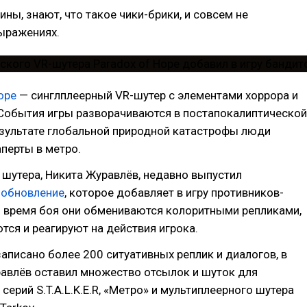
ины, знают, что такое чики-брики, и совсем не
ыражениях.
ope
— синглплеерный VR-шутер с элементами хоррора и
События игры разворачиваются в постапокалиптической
езультате глобальной природной катастрофы люди
перты в метро.
 шутера, Никита Журавлёв, недавно выпустил
 обновление
, которое добавляет в игру противников-
о время боя они обмениваются колоритными репликами,
ся и реагируют на действия игрока.
аписано более 200 ситуативных реплик и диалогов, в
авлёв оставил множество отсылок и шуток для
серий S.T.A.L.K.E.R, «Метро» и мультиплеерного шутера