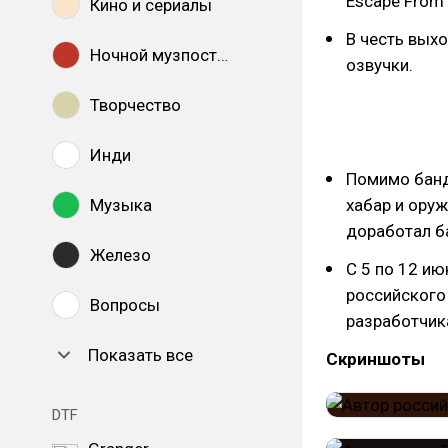
Escape From 
Кино и сериалы
В честь вых
Ночной музпостинг
озвучки.
Творчество
Инди
Помимо банд
Музыка
хабар и оруж
доработал б
Железо
С 5 по 12 ию
российского
Вопросы
разработчик
Показать все
Скриншоты
DTF