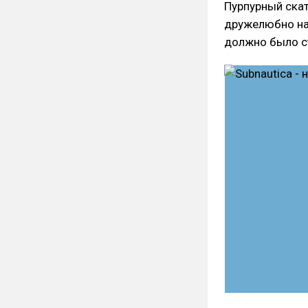
Пурпурный скат
дружелюбно на
должно было ст