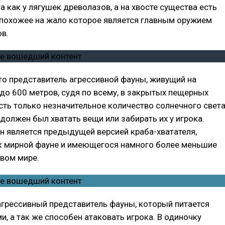
а как у лягушек древолазов, а на хвосте существа есть
похожее на жало которое является главным оружием
в.
это представитель агрессивной фауны, живущий на
 до 600 метров, судя по всему, в закрытых пещерных
есть только незначительное количество солнечного света
 должен был хватать вещи или забирать их у игрока.
он является предыдущей версией краба-хватателя,
к мирной фауне и имеющегося намного более меньшие
вом мире.
 агрессивный представитель фауны, который питается
, а так же способен атаковать игрока. В одиночку