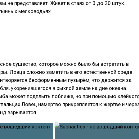
зы не представляет. Живет в стаях от 3 до 20 штук.
стынных мелководьях.
асное существо, которое можно было бы встретить в
гры. Ловца сложно заметить в его естественной среде
ритворяется бесформенным пузырём, что держится за
ебля, укоренившегося в рыхлой земле на дне океана.
ба может подплыть поближе, но при помощью клейког
пальцах Ловец намертво прикрепляется к жертве и чере
нд взрывается.