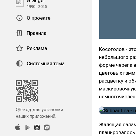
Granger
1990 - 2025
О проекте
Правила
Реклама
Косоголов - э
небольшого ра
Системная тема
форме черепа в
цветовых гамм
расцветку и об
маскировочную 
немногочислен
QR-код для установки
наших приложений.
Жалящая салам
планировалось