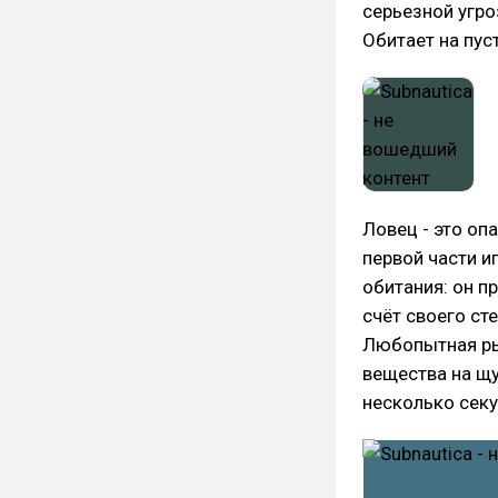
серьезной угро
Обитает на пу
Ловец - это оп
первой части и
обитания: он п
счёт своего ст
Любопытная ры
вещества на щу
несколько секу