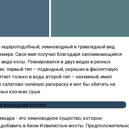
то ящероподобный, земноводный и травоядный вид
змера. Своё имя получил благодаря запоминающейся
 виде косы. Планировался в двух видах в разных
ах: первый тип – подводный, окрашен в фиолетовую
итает только в воде, второй тип – наземный, имел
салатово-зелёную раскраску и мог бы обитать на
ных клочках суши.
андра - это земноводное существо, которое
 добавить в биом Извилистые мосты. Предположительно