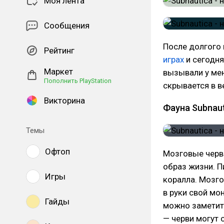
Моя лента
Сообщения
После долгого
Рейтинг
играх
и сегодня
Маркет
вызывали у мен
Пополнить PlayStation
скрывается в в
Викторина
Фауна Subnaut
Темы
Офтоп
Мозговые черви
образ жизни. 
Игры
коралла. Мозго
в руки свой мо
Гайды
можно заметить
— черви могут 