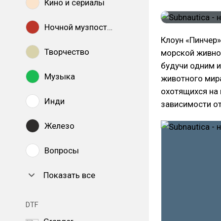
Кино и сериалы
Ночной музпостинг
Клоун «Пинчер»
Творчество
морской живнос
будучи одним 
Музыка
животного мира
охотящихся на 
Инди
зависимости от
Железо
Вопросы
Показать все
DTF