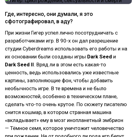
Где, интересно, они думали, я это
сфотографировал, в аду?
При жизни Гигер успел лично посотрудничать с
разработчиками игр. В 90-х он дал разрешение
студии Cyberdreams использовать его работы и на
их основании были созданы игры
Dark
Seed
и
Dark Seed II
. Вряд ли в этом есть какая-то
ценность, ведь использовались уже известные
картины, заполняющие фон, чтобы добавить
необычность игре. В те времена и не было
возможностей, особенно в техническом плане,
сделать что-то очень крутое. По сюжету писателю
снится кошмар, в котором странная машина
«вкладывает» ему в мозг инопланетный эмбрион
— Тёмное семя, которое уничтожит человечество
при рождении. Не от подобного ли рода игр берут