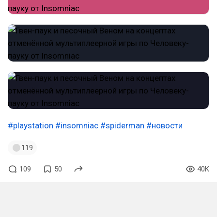
#playstation
#insomniac
#spiderman
#новости
119
109
50
40K