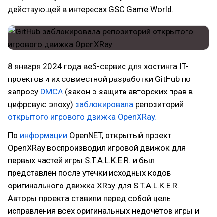
действующей в интересах GSC Game World.
8 января 2024 года веб-сервис для хостинга IT-
проектов и их совместной разработки GitHub по
запросу
DMCA
(закон о защите авторских прав в
цифровую эпоху)
заблокировала
репозиторий
открытого игрового движка OpenXRay.
По
информации
OpenNET, открытый проект
OpenXRay воспроизводил игровой движок для
первых частей игры S.T.A.L.K.E.R. и был
представлен после утечки исходных кодов
оригинального движка XRay для S.T.A.L.K.E.R.
Авторы проекта ставили перед собой цель
исправления всех оригинальных недочётов игры и