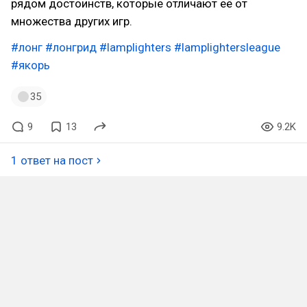
рядом достоинств, которые отличают её от
множества других игр.
#лонг
#лонгрид
#lamplighters
#lamplightersleague
#якорь
35
9
13
9.2K
1 ответ на пост