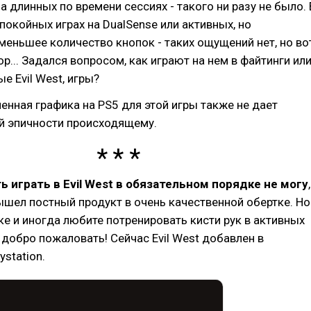
а длинных по времени сессиях - такого ни разу не было. 
покойных играх на DualSense или активных, но
меньшее количество кнопок - таких ощущений нет, но во
ор... Задался вопросом, как играют на нем в файтинги ил
е Evil West, игры?
нная графика на PS5 для этой игры также не дает
й эпичности происходящему.
 играть в Evil West в обязательном порядке не могу
,
ышел постный продукт в очень качественной обертке. Но
ке и иногда любите потренировать кисти рук в активных
 добро пожаловать! Сейчас Evil West добавлен в
ystation.