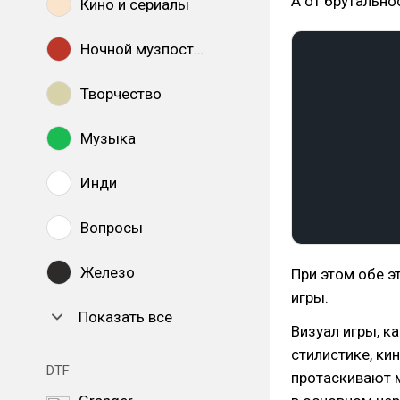
А от брутально
Кино и сериалы
Ночной музпостинг
Творчество
Музыка
Инди
Вопросы
Железо
При этом обе э
игры.
Показать все
Визуал игры, к
стилистике, ки
DTF
протаскивают 