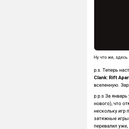
Ну что же, здесь
p.s. Теперь на
Clank: Rift Apar
вселенную. Зар
p.p.s За январ
нового), что о
нескольку игр 
затяжные игры 
перевалил уже,