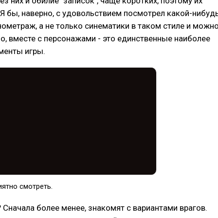
ез них и обилие "записок", чаще коротких, поэтому их
 Я бы, наверно, с удовольствием посмотрел какой-нибуд
метраж, а не только синематики в таком стиле и можн
 Но, вместе с персонажами - это единственные наиболее
енты игры.
иятно смотреть.
? Сначала более менее, знакомят с вариантами врагов.