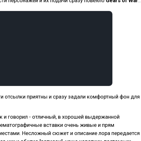
сти персонажей и их подачи сразу повеяло
Gears of War
..
ти отсылки приятны и сразу задали комфортный фон для
ак и говорил - отличный, в хорошей выдержанной
нематографичные вставки очень живые и прям
местами. Несложный сюжет и описание лора передается