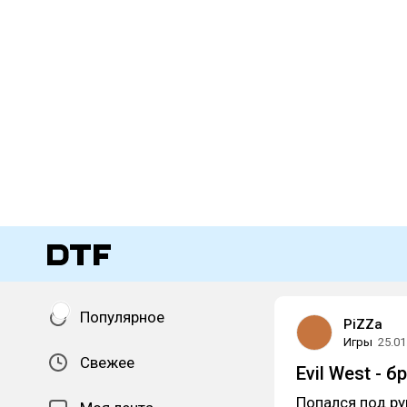
Популярное
PiZZa
Игры
25.01
Свежее
Evil West -
Попался под ру