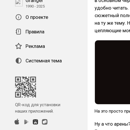
Granger
в основном чер
1990 - 2025
удобно читать.
сюжетный полно
О проекте
на ту же тему.
цепляющие мом
Правила
Реклама
Системная тема
QR-код для установки
наших приложений.
На это просто пр
Ну а что арены