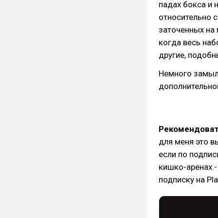
падах бокса и н
относительно с
заточенных на 
когда весь наб
другие, подобны
Немного замыле
дополнительно
Рекомендовать
для меня это в
если по подпис
кишко-аренах -
подписку на Pla