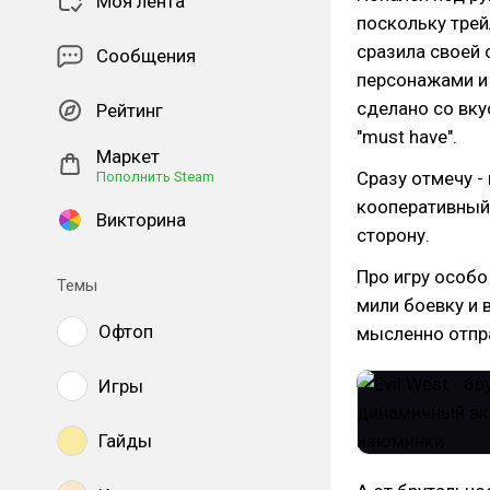
Моя лента
поскольку трей
сразила своей 
Сообщения
персонажами и
сделано со вку
Рейтинг
"must have".
Маркет
Сразу отмечу -
Пополнить Steam
кооперативный 
Викторина
сторону.
Про игру особо
Темы
мили боевку и 
Офтоп
мысленно отпр
Игры
Гайды