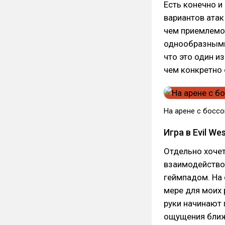
Есть конечно 
вариантов атак
чем приемлемо 
однообразными,
что это один и
чем конкретно 
На арене с боссо
Игра в Evil We
Отдельно хочет
взаимодейство
геймпадом. На 
мере для моих р
руки начинают 
ощущения ближе