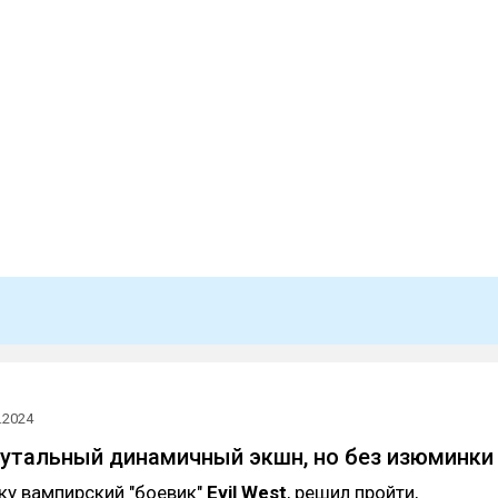
.2024
 брутальный динамичный экшн, но без изюминки
ку вампирский "боевик"
Evil West
, решил пройти,