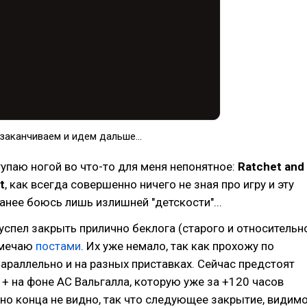
 заканчиваем и идем дальше...
ступаю ногой во что-то для меня непонятное:
Ratchet and
t
, как всегда совершенно ничего не зная про игру и эту
анее боюсь лишь излишней "детскости"...
ь успел закрыть прилично беклога (старого и относительн
тмечаю
постами
. Их уже немало, так как прохожу по
параллельно и на разных приставках. Сейчас предстоят
+ на фоне AC Вальгалла, которую уже за +120 часов
 но конца не видно, так что следующее закрытие, видимо