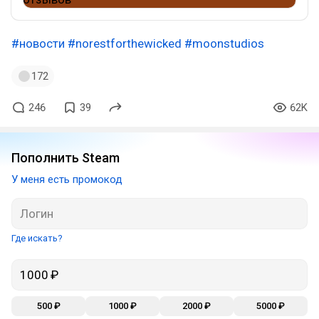
#новости
#norestforthewicked
#moonstudios
172
246
39
62K
Пополнить Steam
У меня есть промокод
Где искать?
500 ₽
1000 ₽
2000 ₽
5000 ₽