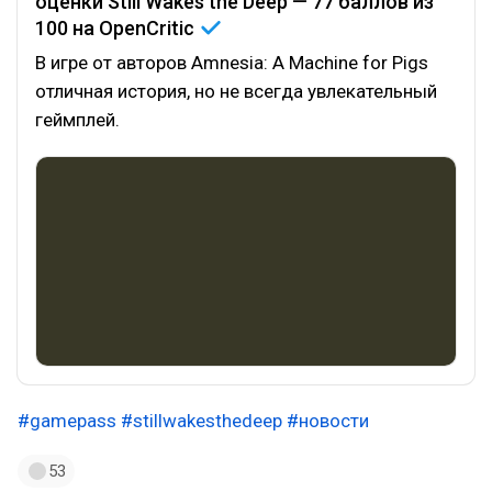
оценки Still Wakes the Deep — 77 баллов из
100 на
OpenCritic
В игре от авторов Amnesia: A Machine for Pigs
отличная история, но не всегда увлекательный
геймплей.
#gamepass
#stillwakesthedeep
#новости
53