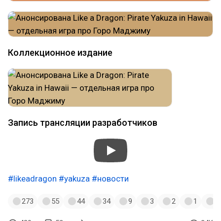
Коллекционное издание
Запись трансляции разработчиков
#likeadragon
#yakuza
#новости
273
55
44
34
9
3
2
1
1