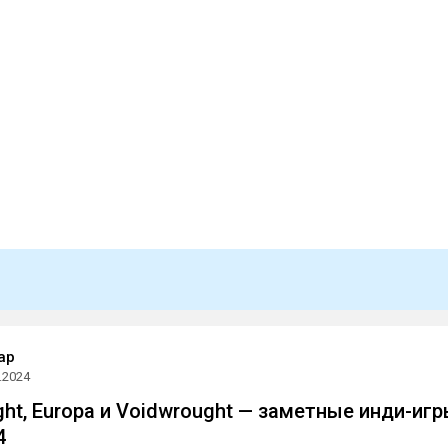
ap
.2024
night, Europa и Voidwrought — заметные инди-иг
4