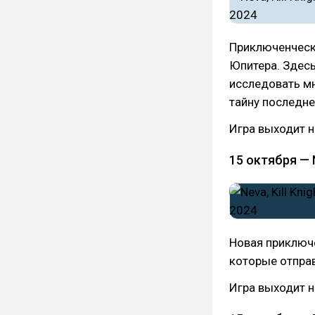
Приключенческа
Юпитера. Здес
исследовать мн
тайну последне
Игра выходит н
15 октября — 
Новая приключе
которые отпра
Игра выходит на