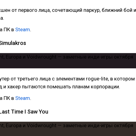
ен от первого лица, сочетающий паркур, ближний бой 
а.
а ПК в
Steam
.
Simulakros
ер от третьего лица с элементами rogue-lite, в котором
д и хакер пытаются помешать планам корпорации.
а ПК в
Steam
.
Last Time I Saw You