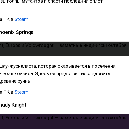
зь толпы мутантов и спасти последний оплот
а ПК в
Steam
.
hoenix Springs
шку-журналиста, которая оказывается в поселении,
возле оазиса. Здесь ей предстоит исследовать
ревние руины.
а ПК в
Steam
.
hady Knight