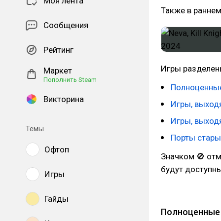
Моя лента
Также в раннем 
Сообщения
Рейтинг
Игры разделен
Маркет
Пополнить Steam
Полноценны
Викторина
Игры, выход
Игры, выход
Темы
Порты стары
Офтоп
Значком 🚫 отм
будут доступны
Игры
Гайды
Полноценные