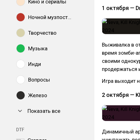
Кино и сериалы
1 октября — D
Ночной музпостинг
Творчество
Выживалка в от
Музыка
время зомби-ап
своими одноку
Инди
продержаться 
Вопросы
Игра выходит н
2 октября — K
Железо
Показать все
DTF
Динамичный ар
уничтожать пол