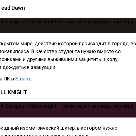
read Dawn
крытом мире, действие которой происходит в городе, в
окалипсиса. В качестве студента нужно вместе со
рсниками и другими выжившими защитить школу,
и дождаться эвакуации.
а ПК в
Steam
.
ILL KNIGHT
кадный изометрический шутер, в котором нужно
чища монстров на различных аренах.