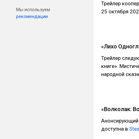
Трейлер коопер
Мы используем
25 октября 202
рекомендации.
«Лихо Одногл
Трейлер следую
книге». Мистич
народной сказ
«Волколак: В
Анонсирующий т
доступна в
Ste