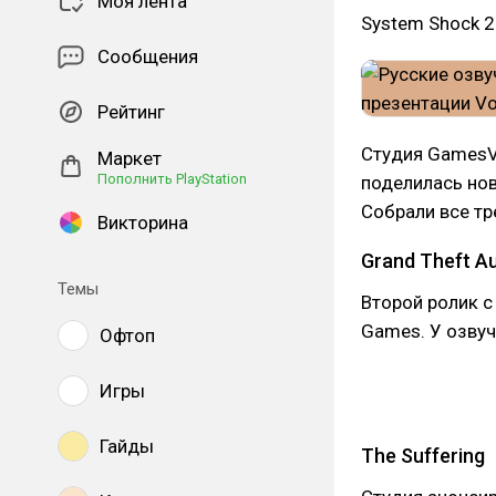
Моя лента
System Shock 2
Сообщения
Рейтинг
Студия Games
Маркет
Пополнить PlayStation
поделилась нов
Собрали все тр
Викторина
Grand Theft Au
Темы
Второй ролик с
Games. У озвуч
Офтоп
Игры
Гайды
The Suffering