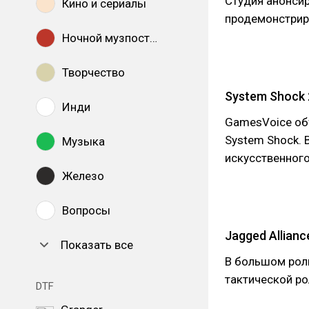
Студия анонсир
Кино и сериалы
продемонстрир
Ночной музпостинг
Творчество
System Shock 
Инди
GamesVoice объ
System Shock.
Музыка
искусственног
Железо
Вопросы
Jagged Allianc
Показать все
В большом рол
тактической ро
DTF