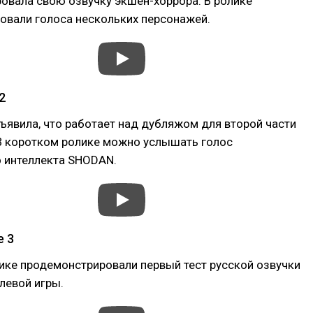
овала свою озвучку экшен-хоррора. В ролике
овали голоса нескольких персонажей.
2
явила, что работает над дубляжом для второй части
 В коротком ролике можно услышать голос
о интеллекта SHODAN.
e 3
ике продемонстрировали первый тест русской озвучки
левой игры.