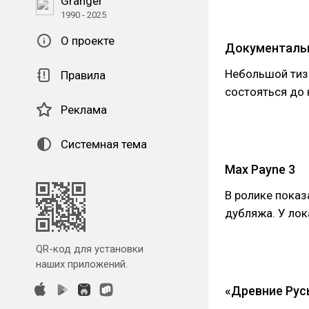
Granger
1990 - 2025
О проекте
Документаль
Небольшой тизе
Правила
состояться до 
Реклама
Системная тема
Max Payne 3
В ролике показ
дубляжа. У лок
QR-код для установки
наших приложений.
«Древние Рус