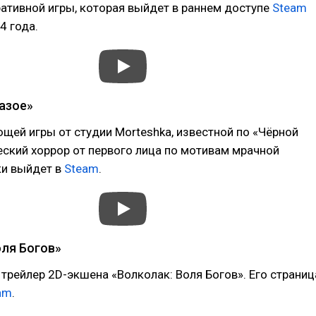
ативной игры, которая выйдет в раннем доступе
Steam
4 года.
азое»
щей игры от студии Morteshka, известной по «Чёрной
еский хоррор от первого лица по мотивам мрачной
ки выйдет в
Steam
.
оля Богов»
рейлер 2D-экшена «Волколак: Воля Богов». Его страниц
am
.