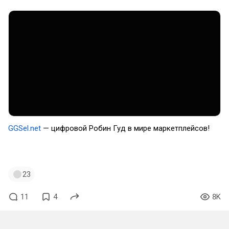
GGSel.net
— цифровой Робин Гуд в мире маркетплейсов!
#ggsel
23
11
4
8K