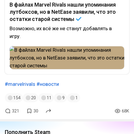
В файлах Marvel Rivals нашли упоминания
лутбоксов, но в NetEase заявили, что это
остатки старой
системы
Возможно, их всё же не станут добавлять в
игру.
#marvelrivals
#новости
154
20
11
9
1
321
30
68K
Пополнить Steam