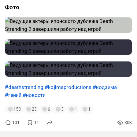
Фото
#deathstranding
#kojimaproductions
#кодзима
#гений
#новости
153
23
6
3
1
1
101
11
30K