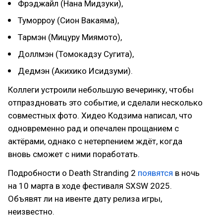
Фрэджайл (Нана Мидзуки),
Туморроу (Сион Вакаяма),
Тармэн (Мицуру Миямото),
Доллмэн (Томокадзу Сугита),
Дедмэн (Акихико Исидзуми).
Коллеги устроили небольшую вечеринку, чтобы
отпраздновать это событие, и сделали несколько
совместных фото. Хидео Кодзима написал, что
одновременно рад и опечален прощанием с
актёрами, однако с нетерпением ждёт, когда
вновь сможет с ними поработать.
Подробности о Death Stranding 2
появятся
в ночь
на 10 марта в ходе фестиваля SXSW 2025.
Объявят ли на ивенте дату релиза игры,
неизвестно.