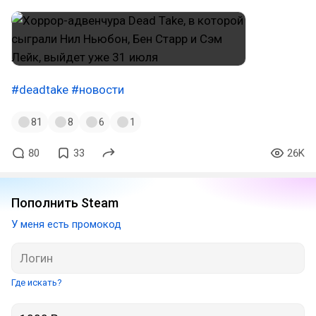
#deadtake
#новости
81
8
6
1
80
33
26K
Пополнить Steam
У меня есть промокод
Где искать?