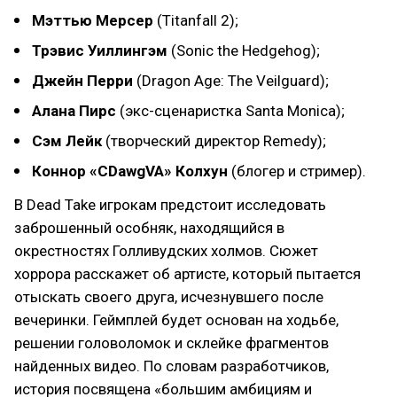
Мэттью Мерсер
(Titanfall 2);
Трэвис Уиллингэм
(Sonic the Hedgehog);
Джейн Перри
(Dragon Age: The Veilguard);
Алана Пирс
(экс-сценаристка Santa Monica);
Сэм Лейк
(творческий директор Remedy);
Коннор «CDawgVA» Колхун
(блогер и стример).
В Dead Take игрокам предстоит исследовать
заброшенный особняк, находящийся в
окрестностях Голливудских холмов. Сюжет
хоррора расскажет об артисте, который пытается
отыскать своего друга, исчезнувшего после
вечеринки. Геймплей будет основан на ходьбе,
решении головоломок и склейке фрагментов
найденных видео. По словам разработчиков,
история посвящена «большим амбициям и