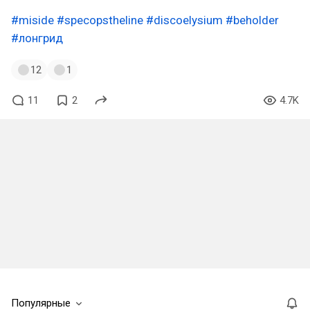
#miside
#specopstheline
#discoelysium
#beholder
#лонгрид
12
1
11
2
4.7K
Популярные