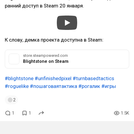
ранний доступ в Steam 20 января.
К слову, демка проекта доступна в Steam:
store.steampowered.com
Blightstone on Steam
#blightstone
#unfinishedpixel
#turnbasedtactics
#roguelike
#пошаговаятактика
#рогалик
#игры
2
1
1
1.5K