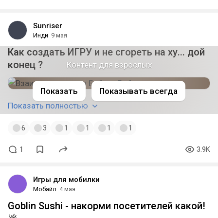
Sunriser
Инди
9 мая
Как создать ИГРУ и не сгореть на ху... дой
конец ?
Контент для взрослых
Показать
Показывать всегда
Показать полностью
6
3
1
1
1
1
1
3.9K
Игры для мобилки
Мобайл
4 мая
Goblin Sushi - накорми посетителей какой!