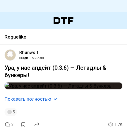
Roguelike
Rhunwolf
Инди
15 июля
Ура, у нас апдейт (0.3.6) — Летадлы &
бункеры!
Показать полностью
5
3
1.7K