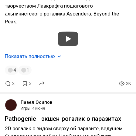
творчеством Лавкрафта пошагового
альпинистского рогалика Ascenders: Beyond the
Peak.
Показать полностью
4
1
2
3
2K
Павел Осипов
Игры
4 июня
Pathogenic - экшен-рогалик о паразитах
2D рогалик с видом сверху об паразите, ведущем