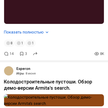
Показать полностью
8
1
1
14
3
8K
Esperon
Игры
8 июня
Колодостроительные пустоши. Обзор
демо-версии Armita's search.