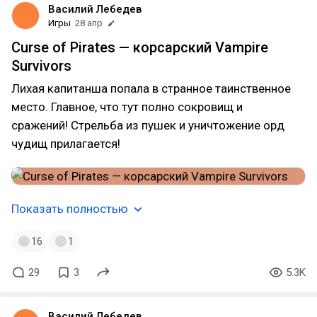
Василий Лебедев
Игры
28 апр
Curse of Pirates — корсарский Vampire
Survivors
Лихая капитанша попала в странное таинственное
место. Главное, что тут полно сокровищ и
сражений! Стрельба из пушек и уничтожение орд
чудищ прилагается!
Показать полностью
16
1
29
3
5.3K
Василий Лебедев