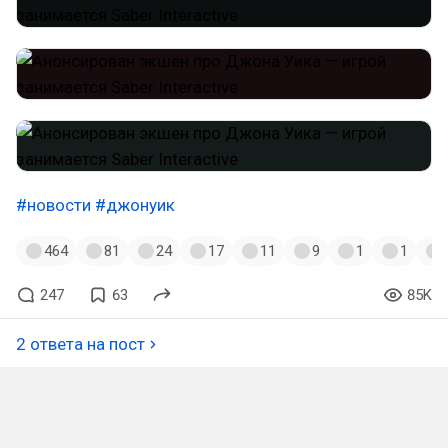
#новости
#джонуик
464
81
24
17
11
9
1
1
247
63
85K
2 ответа на пост