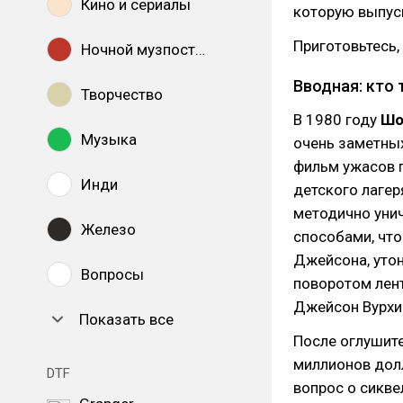
Кино и сериалы
которую выпуск
Приготовьтесь,
Ночной музпостинг
Вводная: кто
Творчество
В 1980 году
Шо
Музыка
очень заметных
фильм ужасов 
Инди
детского лагер
методично уни
Железо
способами, что
Джейсона, утон
Вопросы
поворотом лент
Джейсон Вурхиз
Показать все
После оглушите
миллионов долл
DTF
вопрос о сикве