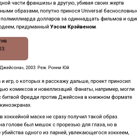
дной части франшизы в другую, убивая своих жертв
ными образами, попутно принося Universal баснословны
и полмиллиарда долларов за одиннадцать фильмов и оди
лодеем, придуманный
Уэсом Крэйвеном
.
Джейсона», 2003. Реж. Ронни Юй
и игр, о которых я расскажу дальше, проект приносил
ью комиксов и новеллизаций. Фанаты, например, могли
с битвой Фредди против Джейсона в книжном формате
 киноэкранах.
в хоккейной маске не сразу получил такой образ.
 на голове был мешок с прорезью для глаза, но в
е убийства одного из парней, увлекающегося хоккеем,