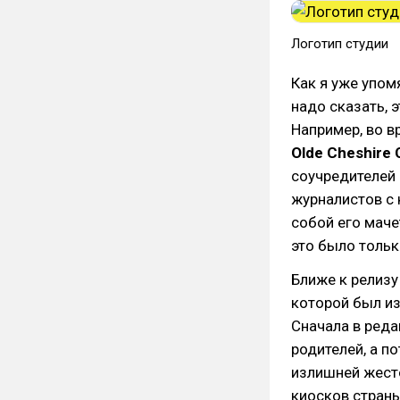
Логотип студии
Как я уже упо
надо сказать, 
Например, во в
Olde Cheshire
соучредителей 
журналистов с 
собой его маче
это было тольк
Ближе к релизу
которой был и
Сначала в ред
родителей, а п
излишней жесто
киосков страны