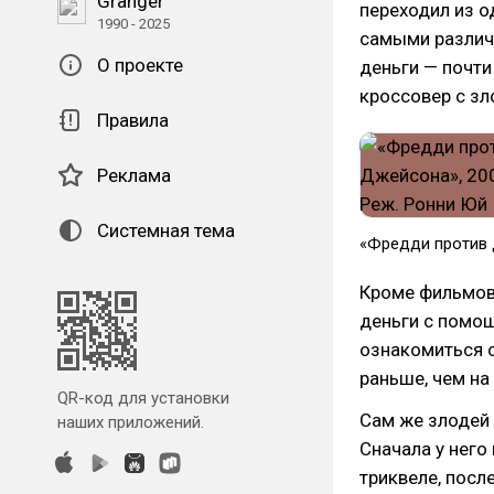
Granger
переходил из о
1990 - 2025
самыми различ
О проекте
деньги — почт
кроссовер с з
Правила
Реклама
Системная тема
«Фредди против 
Кроме фильмов 
деньги с помощ
ознакомиться 
раньше, чем на
QR-код для установки
Сам же злодей 
наших приложений.
Сначала у него
триквеле, посл