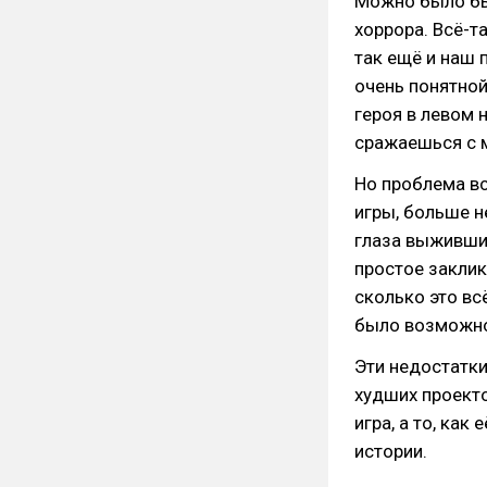
Можно было бы 
хоррора. Всё-т
так ещё и наш 
очень понятной
героя в левом 
сражаешься с 
Но проблема вс
игры, больше н
глаза выживших
простое заклик
сколько это вс
было возможно,
Эти недостатки
худших проектов
игра, а то, как
истории.