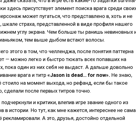
даже сказать, что в игре есть какие-то задатки survival
аки здесь присутствует элемент поиска врага среди своих
персонаж может пугаться, что представлено в, хоть и не
, шкале страха, представленной в виде профиля нашего
нижнем углу экрана. Чем больше ты ранишь невиновных 
маньяком, тем выше дыбом встают волосы.
его этого в том, что челленджа, после понятия паттерна
ет — можно легко и быстро тюкать всех попавших на
, пока один из них себя не выдаст. А дальше довольно
ивание врага и титр
«Jason is dead… for now».
Не знаю,
ё стоило на момент выхода, но рефанд, если бы такое
 сделали после первых титров точно.
 подчеркнули и критики, влепив игре звание одного из
 в истории. Но тут, как мне кажется, интереснее не сама
 её рекламировали. А это, друзья, достойно отдельной