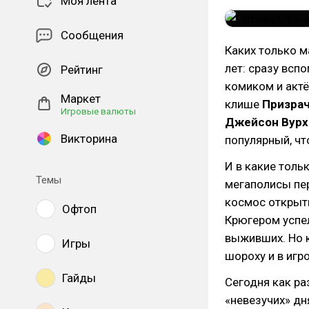
Моя лента
Сообщения
Каких только м
лет: сразу всп
Рейтинг
комиком и актё
Маркет
клише
Призрач
Игровые валюты
Джейсон Вурх
Викторина
популярный, чт
И в какие толь
Темы
мегаполисы пер
космос открыты
Офтоп
Крюгером успел
выживших. Но к
Игры
шороху и в игр
Гайды
Сегодня как ра
«невезучих» дн