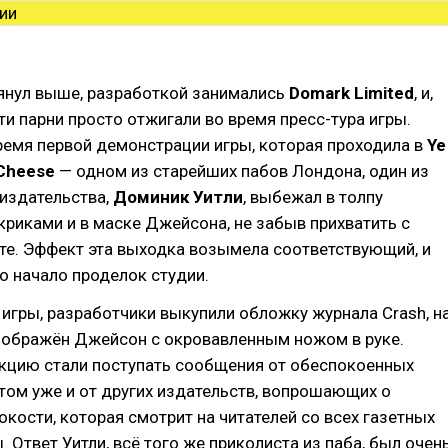
мянул выше, разработкой занимались
Domark Limited
, и,
эти парни просто отжигали во время пресс-тура игры.
ремя первой демонстрации игры, которая проходила в
Ye
 Cheese
— одном из старейших пабов Лондона, один из
издательства,
Доминик Уитли
, выбежал в толпу
криками и в маске Джейсона, не забыв прихватить с
те. Эффект эта выходка возымела соответствующий, и
о начало проделок студии.
 игры, разработчики выкупили обложку журнала Crash, н
зображён Джейсон с окровавленным ножом в руке.
акцию стали поступать сообщения от обеспокоенных
отом уже и от других издательств, вопрошающих о
кости, которая смотрит на читателей со всех газетных
. Ответ Уитли, всё того же приколиста из паба, был очен