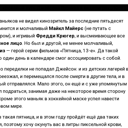
аньяков не видел кинозритель за последние пятьдесят
омнится и молчаливый
Майкл Майерс
(не путать с
ром), и игривый
Фредди Крюгер
, и высмеивающее все
ное лицо
. Но был и другой, не менее молчаливый,
из
— герой серии фильмов «Пятница, 13-е». Да такой
о один день в календаре смог ассоциировать с собой.
ко переделки не попадал Джейсон: и из детских лагерей 
еезжал, и перемещался после смерти в другие тела, и в
й отправлялся. Мало этого, он ещё и с уже упомянутым
 подраться, занимая даже на некоторое время сторону
роме этого маньяк в хоккейной маске успел навести
овом мире.
з такая пятница, и в этом году пройдёт ещё два таких
я, поэтому хочу окунуть вас в литры пиксельной крови,