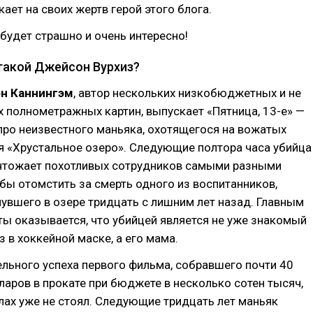
ает на своих жертв герой этого блога.
 будет страшно и очень интересно!
 такой Джейсон Вурхиз?
н Каннингэм
, автор нескольких низкобюджетных и не
 полнометражных картин, выпускает «Пятница, 13-е» —
про неизвестного маньяка, охотящегося на вожатых
я «Хрустальное озеро». Следующие полтора часа убийца
чтожает похотливых сотрудников самыми разными
бы отомстить за смерть одного из воспитанников,
увшего в озере тридцать с лишним лет назад. Главным
ы оказывается, что убийцей является не уже знакомый
 в хоккейной маске, а его мама.
льного успеха первого фильма, собравшего почти 40
аров в прокате при бюджете в несколько сотен тысяч,
лах уже не стоял. Следующие тридцать лет маньяк