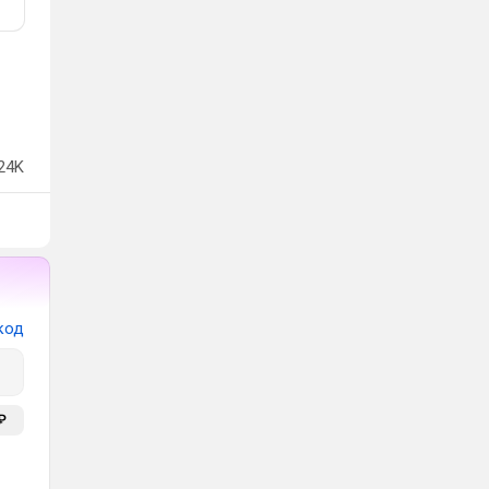
24K
код
₽