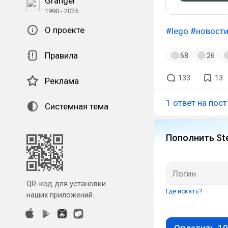
Granger
1990 - 2025
О проекте
#lego
#новост
Правила
68
26
133
13
Реклама
1 ответ на пост
Системная тема
Пополнить St
QR-код для установки
Где искать?
наших приложений.
Оплатить 10