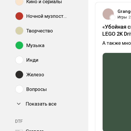
Кино и сериалы
Grang
Ночной музпостинг
Игры
2
«Убойная см
Творчество
LEGO 2K
Dr
А также мно
Музыка
Инди
Железо
Вопросы
Показать все
DTF