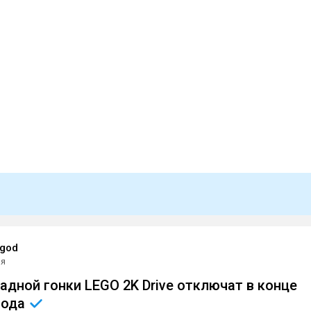
god
ая
адной гонки LEGO 2K Drive отключат в конце
года