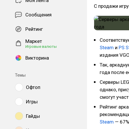
Моя лента
С продажи игру
Сообщения
Рейтинг
Соответству
Маркет
Игровые валюты
Steam
и
PS S
издания VGC
Викторина
Так, аркадну
года после е
Темы
Серверы LEGO
Офтоп
однако, при
смогут участ
Игры
Рейтинг арк
рекомендаци
Гайды
Steam
— 67%