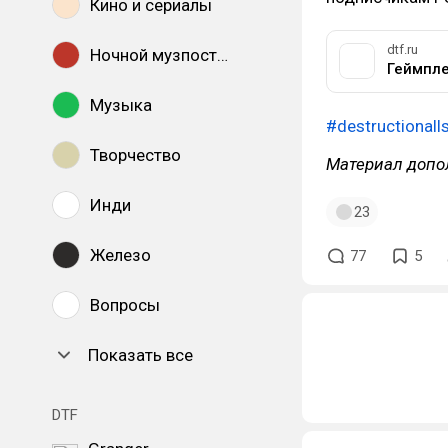
Кино и сериалы
dtf.ru
Ночной музпостинг
Музыка
#destructionall
Творчество
Материал допо
Инди
23
Железо
77
5
Вопросы
Показать все
DTF