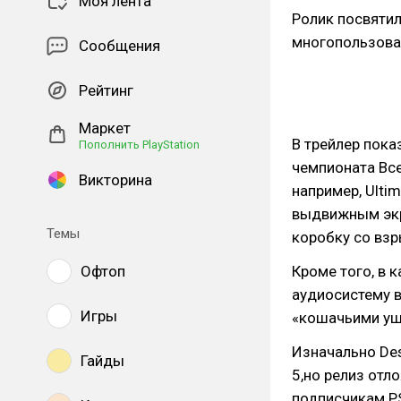
Моя лента
Ролик посвяти
многопользова
Сообщения
Рейтинг
Маркет
В трейлер пока
Пополнить PlayStation
чемпионата Все
Викторина
например, Ulti
выдвижным экра
Темы
коробку со взр
Офтоп
Кроме того, в 
аудиосистему в
Игры
«кошачьими уш
Изначально Dest
Гайды
5,но релиз отл
подписчикам PS