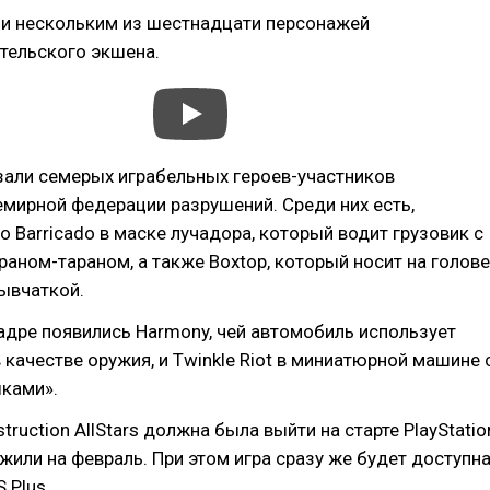
ли нескольким из шестнадцати персонажей
тельского экшена.
зали семерых играбельных героев-участников
мирной федерации разрушений. Среди них есть,
mo Barricado в маске лучадора, который водит грузовик с
ном-тараном, а также Boxtop, который носит на голове
ывчаткой.
кадре появились Harmony, чей автомобиль использует
 качестве оружия, и Twinkle Riot в миниатюрной машине 
ками».
ruction AllStars должна была выйти на старте PlayStatio
ожили на февраль. При этом игра сразу же будет доступн
 Plus.