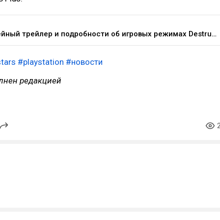
Геймплейный трейлер и подробности об игровых режимах Destruction AllStars — Игры на DTF
stars
#playstation
#новости
лнен редакцией