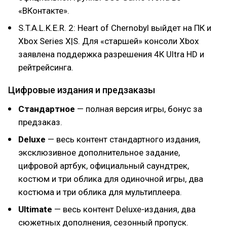
«ВКонтакте».
S.T.A.L.K.E.R. 2: Heart of Chernobyl выйдет на ПК и
Xbox Series X|S. Для «старшей» консоли Xbox
заявлена поддержка разрешения 4К Ultra HD и
рейтрейсинга.
Цифровые издания и предзаказы
Стандартное
— полная версия игры, бонус за
предзаказ.
Deluxe
— весь контент стандартного издания,
эксклюзивное дополнительное задание,
цифровой артбук, официальный саундтрек,
костюм и три облика для одиночной игры, два
костюма и три облика для мультиплеера.
Ultimate
— весь контент Deluxe-издания, два
сюжетных дополнения, сезонный пропуск.