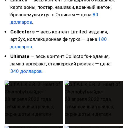
карта зоны, постер, нашивки, военный жетон,
брелок-мультитул с Огнивом — цена
80
долларов
.
Collector's
— весь контент Limited-издания,
артбук, коллекционная фигурка — цена
180
долларов
.
Ultimate
— весь контент Collector's-издания,
лампа-артефакт, сталкерский рюкзак — цена
340 долларов
.