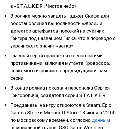
в «S.T.A.L.K.E.R.: Чистое небо».
В ролике можно увидеть гаджет Скифа для
восстановления выносливости «Желе» и
детектор артефактов похожий на счётчик
Гейгера под названием Гилка, что в переводе с
украинского значит «ветка».
Главный герой сражается с несколькими
противниками, включая мутанта Кровососа,
знакомого игрокам по предыдущим играм
серии.
В конце ролика показали персонажа Сергея
Григоровича, создателя серии S.T.A.L.K.E.R.
Предзаказы на игру откроются в Steam, Epic
Games Store и Microsoft Store 13 июня в 22:00
по московскому времени, согласно
данным
официальной группы GSC Game World во