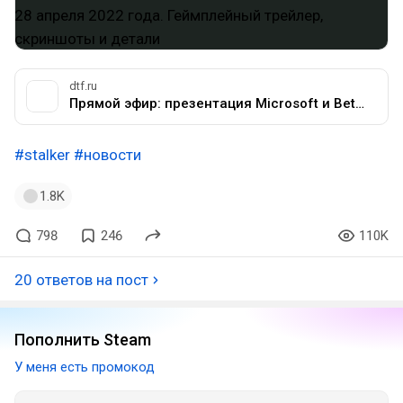
dtf.ru
Прямой эфир: презентация Microsoft и Bethesda на E3 2021 — Игры на DTF
#stalker
#новости
1.8K
798
246
110K
20 ответов на пост
Пополнить Steam
У меня есть промокод