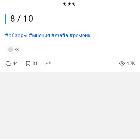
8 / 10
#обзоры
#мнения
#mafia
#ремейк
73
44
31
4.7K