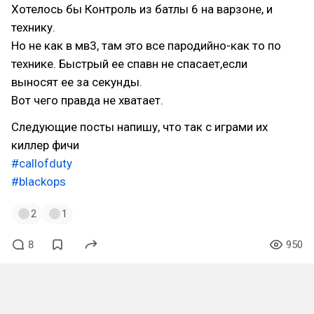
Хотелось бы Контроль из батлы 6 на варзоне, и
технику.
Но не как в мв3, там это все пародийно-как то по
технике. Быстрый ее спавн не спасает,если
выносят ее за секунды.
Вот чего правда не хватает.
Следующие посты напишу, что так с играми их
киллер фичи
#callofduty
#blackops
2
1
8
950