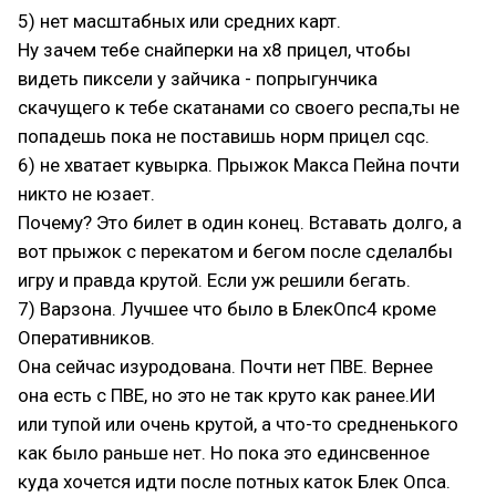
5) нет масштабных или средних карт.
Ну зачем тебе снайперки на x8 прицел, чтобы
видеть пиксели у зайчика - попрыгунчика
скачущего к тебе скатанами со своего респа,ты не
попадешь пока не поставишь норм прицел cqc.
6) не хватает кувырка. Прыжок Макса Пейна почти
никто не юзает.
Почему? Это билет в один конец. Вставать долго, а
вот прыжок с перекатом и бегом после сделалбы
игру и правда крутой. Если уж решили бегать.
7) Варзона. Лучшее что было в БлекОпс4 кроме
Оперативников.
Она сейчас изуродована. Почти нет ПВЕ. Вернее
она есть с ПВЕ, но это не так круто как ранее.ИИ
или тупой или очень крутой, а что-то средненького
как было раньше нет. Но пока это единсвенное
куда хочется идти после потных каток Блек Опса.