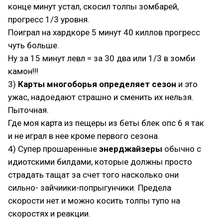
конце минут устал, скосил толпы зомбарей,
прогресс 1/3 уровня.
Поиграл на хардкоре 5 минут 40 киллов прогресс
чуть больше.
Ну за 15 минут левл = за 30 два или 1/3 в зомби
камон!!!
3)
Карты многоборья определяет сезон
и это
ужас, надоедают страшно и сменить их нельзя.
Пыточная.
Где моя карта из пещеры из беты блек опс 6 я так
и не играл в нее кроме первого сезона.
4) Супер прошаренные
энерджайзеры
обычно с
идиотскими билдами, которые должны просто
страдать тащат за счет того насколько они
сильно- зайчиики-попрыгунчики. Предела
скорости нет и можно косить толпы тупо на
скоростях и реакции.