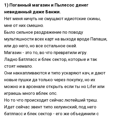
1) Поганный магазин и Пылесос денег
невиданный даже Банжи.
Нет меня ничуть не смущают идиотские скины,
мне от них смешно.
Было сильное раздражение по поводу
мультяшности всех карт на выходе вроде Папаши,
или до него, но все остальное окей.
Магазин - это то, во что превратили игру.
Ладно Батлпасс и блек сектор, которые и так
стоят немало.
Они наккапливаются и типо ускаряют кач, и дают
новые пушки да только через покупку, но их
можно и в арсенале открыть если ты но Lifer или
играешь много вблек опс.
Но то что происходит сейчас лютейший треш.
Идет сейчас эвент типо хелуинский, под него
батлпасс и блек сектор - его же объединили с