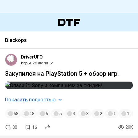
Blackops
DriverUFO
Игры
26 июля
Закупился на PlayStation 5 + обзор игр.
Показать полностью
68
18
6
5
3
3
2
1
1
80
16
29K