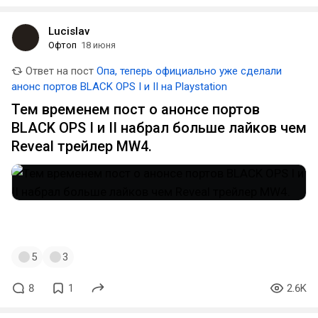
Lucislav
Офтоп
18 июня
Ответ на пост
Опа, теперь официально уже сделали
анонс портов BLACK OPS I и II на Playstation
Тем временем пост о анонсе портов
BLACK OPS I и II набрал больше лайков чем
Reveal трейлер MW4.
#shitpost
#callofduty
#blackops
5
3
8
1
2.6K