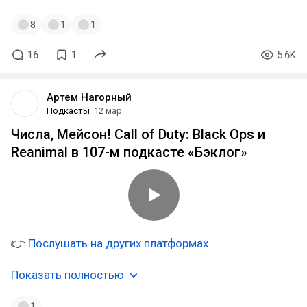
8
1
1
16
1
5.6K
Артем Нагорный
Подкасты
12 мар
Числа, Мейсон! Call of Duty: Black Ops и
Reanimal в 107-м подкасте «Бэклог»
👉
Послушать на других платформах
Показать полностью
1