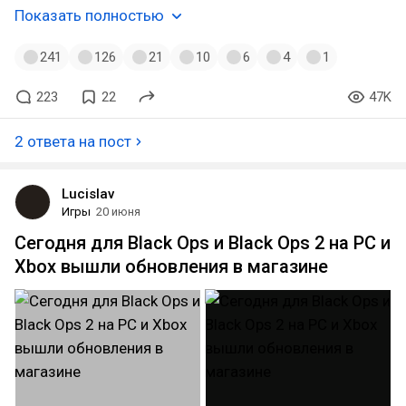
Показать полностью
241
126
21
10
6
4
1
223
22
47K
2 ответа на пост
Lucislav
Игры
20 июня
Сегодня для Black Ops и Black Ops 2 на PC и
Xbox вышли обновления в магазине