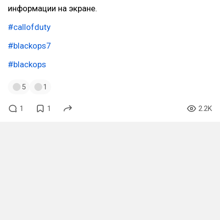
информации на экране.
#callofduty
#blackops7
#blackops
5
1
1
1
2.2K